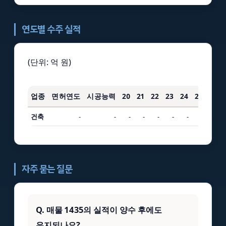
연도별 수주 실적
(단위: 억 원)
업종
면허연도
시공능력
20
21
22
23
24
25
3년
건축
-
-
-
-
-
-
-
-
-
자주 묻는 질문
Q. 매물 1435의 실적이 양수 후에도
유지되나요?