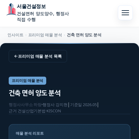
서울건설정보
건설면허 양도양수, 행정사
직접 수행
인사이트
프리미엄 매물 분석
건축 면허 양도 분석
›
›
←
프리미엄 매물 분석
목록
프리미엄 매물 분석
건축 면허 양도 분석
행정사사무소 하랑
·
행정사
강지현
│
기준일
2026.05
│
근거
건설산업기본법·KISCON
매물 분석 리포트