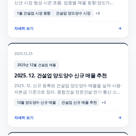
신년 시장 형성 시즌 흐름. 업종별 매물 동향·양도가
협상력·양수자 의사결정 시기·2월 전망까지
1월 건설업 시장 동향
건설업 양도양수 시장
+
3
행정사사무소하랑이 정리한 월간 리포트 + FAQ + 매물
검색 안내. 신규 매물 자동 알림 안내.
자세히 보기
→
2025.12.25
2025년 12월 건설업 매물
2025. 12. 건설업 양도양수 신규 매물 추천
2025. 12. 신규 등록된 건설업 양도양수 매물을 실적·시평·
자본금 기준으로 정리. 종합건설·전문건설·전기·통신·소방
업종별 매물 + 시평 신고 마감(12.31) + 연말 거래 가속
12월 양도양수 신규 매물
건설업 신규 매물 추천
+
3
양수 골든타임 + 양수 의향 등록 + 매물 검색 + FAQ 안내.
자세히 보기
→