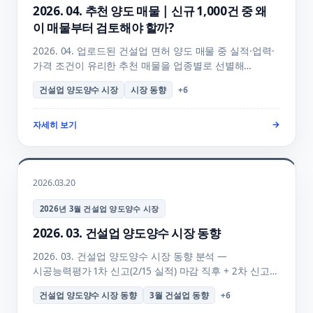
2026. 04. 추천 양도 매물 | 신규 1,000건 중 왜
이 매물부터 검토해야 할까?
2026. 04. 업로드된 건설업 면허 양도 매물 중 실적·업력·
가격 조건이 유리한 추천 매물을 업종별로 선별해
안내합니다. 종합건설·전문건설·특화 면허 전체 + 양수
건설업 양도양수 시장
시장 동향
+
6
의향 등록 + 행정사 무료 사전 상담 안내. 매물 비교
검토에 활용하실 수 있습니다.
자세히 보기
→
2026.03.20
2026년 3월 건설업 양도양수 시장
2026. 03. 건설업 양도양수 시장 동향
2026. 03. 건설업 양도양수 시장 동향 분석 —
시공능력평가 1차 신고(2/15 실적) 마감 직후 + 2차 신고
(4/15 재무제표) 임박 시즌, 업종별 매물 흐름·양도가
건설업 양도양수 시장 동향
3월 건설업 동향
+
6
협상력·3월 양수 골든타임 4주 전략·7/31 공시 전후 거래