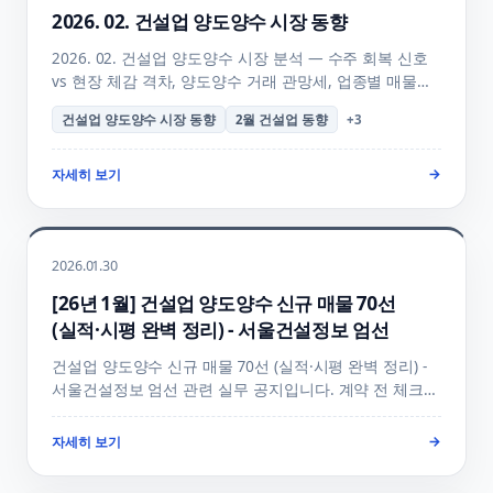
2026. 02. 건설업 양도양수 시장 동향
2026. 02. 건설업 양도양수 시장 분석 — 수주 회복 신호
vs 현장 체감 격차, 양도양수 거래 관망세, 업종별 매물
흐름, 양수자 의사결정 포인트, 3월 7/31 시평 공시 임박
건설업 양도양수 시장 동향
2월 건설업 동향
+
3
효과 + FAQ까지 행정사사무소하랑이 정리했습니다. 시장
흐름 점검 + 양수 결정 가이드.
자세히 보기
→
2026.01.30
[26년 1월] 건설업 양도양수 신규 매물 70선
(실적·시평 완벽 정리) - 서울건설정보 엄선
건설업 양도양수 신규 매물 70선 (실적·시평 완벽 정리) -
서울건설정보 엄선 관련 실무 공지입니다. 계약 전 체크
포인트와 준비 순서를 빠르게 확인할 수 있게
정리했습니다.
자세히 보기
→