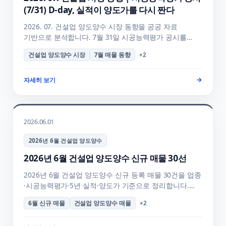
(7/31) D-day, 실적이 양도가를 다시 짠다
2026. 07. 건설업 양도양수 시장 동향을 공공 자료
기반으로 분석합니다. 7월 31일 시공능력평가 공시를
앞두고 실적 보유 매물의 양도가 재편, 공공공사 27.5조·
건설업 양도양수 시장
7월 매물 동향
+
2
건설수주 231.2조 발주 확대 속 업종별 흐름, 시평 공시
전후 매수·매도 전략까지 정리했습니다.
자세히 보기
→
2026.06.01
2026년 6월 건설업 양도양수
2026년 6월 건설업 양도양수 신규 매물 30선
2026년 6월 건설업 양도양수 신규 등록 매물 30건을 업종
·시공능력평가·5년 실적·양도가 기준으로 정리합니다.
개인 재무 신고 + 공시 대기기의 매물 흐름과 우선 검토
6월 신규 매물
건설업 양도양수 매물
+
2
매물, 업종별 매물 비교와 양도양수 절차 안내를 함께
확인하실 수 있습니다.