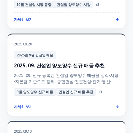
협상력·양수자 의사결정 시기·11월 전망까지
10월 건설업 시장 동향
건설업 양도양수 시장
+
3
행정사사무소하랑이 정리한 월간 리포트 + FAQ + 매물
검색 안내.
자세히 보기
→
2025.09.20
2025년 9월 건설업 매물
2025. 09. 건설업 양도양수 신규 매물 추천
2025. 09. 신규 등록된 건설업 양도양수 매물을 실적·시평
·자본금 기준으로 정리. 종합건설·전문건설·전기·통신·
소방 업종별 매물 + 가을 발주 시즌 + 추석 직전 양수
9월 양도양수 신규 매물
건설업 신규 매물 추천
+
3
골든타임 + 양수 의향 등록 + 매물 검색 + FAQ 안내. 신규
매물 자동 알림 안내.
자세히 보기
→
2025.09.10