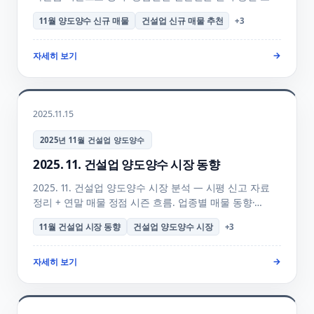
업종별 매물 + 시평 신고 자료 정리 + 연말 매물 정점 양수
11월 양도양수 신규 매물
건설업 신규 매물 추천
+
3
골든타임 + 양수 의향 등록 + 매물 검색 + FAQ 안내.
자세히 보기
→
2025.11.15
2025년 11월 건설업 양도양수
2025. 11. 건설업 양도양수 시장 동향
2025. 11. 건설업 양도양수 시장 분석 — 시평 신고 자료
정리 + 연말 매물 정점 시즌 흐름. 업종별 매물 동향·
양도가 협상력·양수자 의사결정 시기·12월 전망까지
11월 건설업 시장 동향
건설업 양도양수 시장
+
3
행정사사무소하랑이 정리한 월간 리포트 + FAQ + 매물
검색 안내.
자세히 보기
→