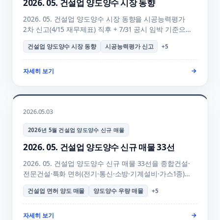
2026. 05. 건설업 양도양수 시장 동향
2026. 05. 건설업 양도양수 시장 동향을 시공능력평가
2차 신고(4/15 재무제표) 직후 + 7/31 공시 임박 기준으로
정밀 분석합니다. 업종별 매물 흐름, 양도가 변동, 1차
건설업 양도양수 시장 동향
시공능력평가 신고
+
5
추경예산 영향, 6-7월 여름 발주 진입까지 5월 양수자
핵심 의사결정 가이드를 정리합니다.
자세히 보기
→
2026.05.03
2026년 5월 건설업 양도양수 신규 매물
2026. 05. 건설업 양도양수 신규 매물 33선
2026. 05. 건설업 양도양수 신규 매물 33선을 종합건설·
전문건설·특화 면허(전기·통신·소방·기계설비·가스1종)
업종별로 정리합니다. 5년 실적 179억 우량 매물부터
건설업 면허 양도 매물
양도양수 우량 매물
+
5
자본금 1.5억 진입 매물까지 전체 리스트 + 매물 상세
안내.
자세히 보기
→