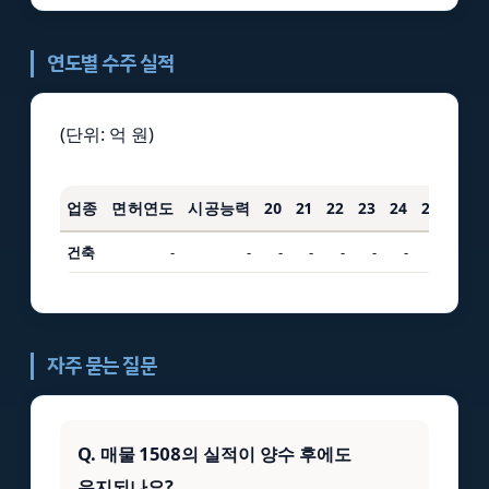
연도별 수주 실적
(단위: 억 원)
업종
면허연도
시공능력
20
21
22
23
24
25
3년
건축
-
-
-
-
-
-
-
-
-
자주 묻는 질문
Q. 매물 1508의 실적이 양수 후에도
유지되나요?