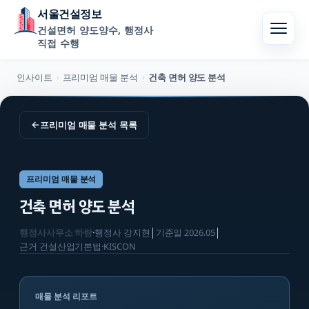
서울건설정보
건설면허 양도양수, 행정사
직접 수행
인사이트
프리미엄 매물 분석
건축 면허 양도 분석
›
›
←
프리미엄 매물 분석
목록
프리미엄 매물 분석
건축 면허 양도 분석
행정사사무소 하랑
·
행정사
강지현
│
기준일
2026.05
│
근거
건설산업기본법·KISCON
매물 분석 리포트