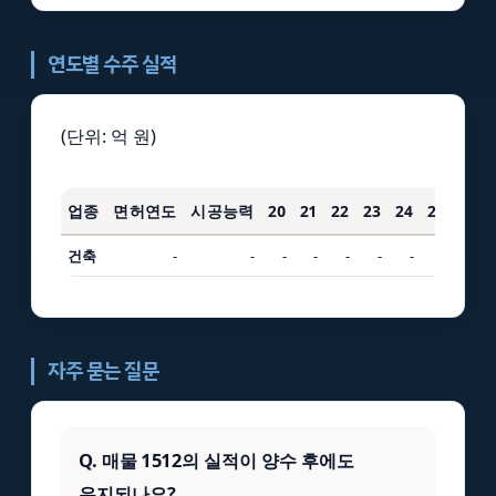
연도별 수주 실적
(단위: 억 원)
업종
면허연도
시공능력
20
21
22
23
24
25
3년
건축
-
-
-
-
-
-
-
-
-
자주 묻는 질문
Q. 매물 1512의 실적이 양수 후에도
유지되나요?