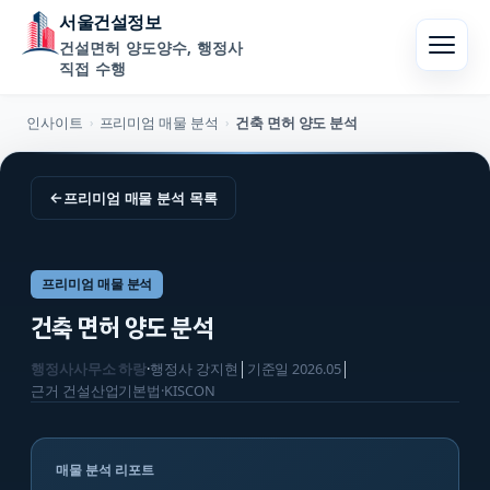
서울건설정보
건설면허 양도양수, 행정사
직접 수행
인사이트
프리미엄 매물 분석
건축 면허 양도 분석
›
›
←
프리미엄 매물 분석
목록
프리미엄 매물 분석
건축 면허 양도 분석
행정사사무소 하랑
·
행정사
강지현
│
기준일
2026.05
│
근거
건설산업기본법·KISCON
매물 분석 리포트