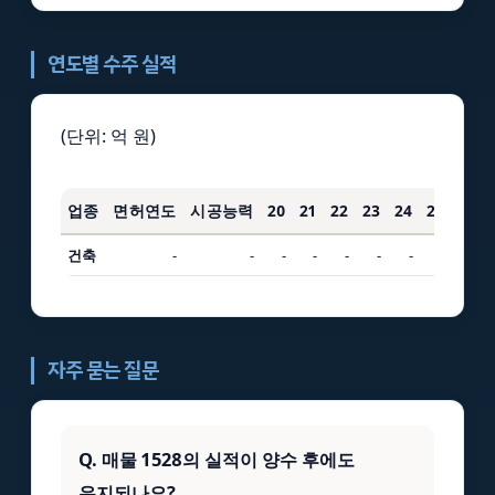
연도별 수주 실적
(단위: 억 원)
업종
면허연도
시공능력
20
21
22
23
24
25
3년
건축
-
-
-
-
-
-
-
-
-
자주 묻는 질문
Q. 매물 1528의 실적이 양수 후에도
유지되나요?