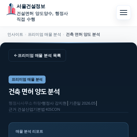
서울건설정보
건설면허 양도양수, 행정사
직접 수행
인사이트
프리미엄 매물 분석
건축 면허 양도 분석
›
›
←
프리미엄 매물 분석
목록
프리미엄 매물 분석
건축 면허 양도 분석
행정사사무소 하랑
·
행정사
강지현
│
기준일
2026.05
│
근거
건설산업기본법·KISCON
매물 분석 리포트