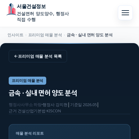
서울건설정보
건설면허 양도양수, 행정사
직접 수행
인사이트
프리미엄 매물 분석
금속 · 실내 면허 양도 분석
›
›
←
프리미엄 매물 분석
목록
프리미엄 매물 분석
금속 · 실내 면허 양도 분석
행정사사무소 하랑
·
행정사
강지현
│
기준일
2026.05
│
근거
건설산업기본법·KISCON
매물 분석 리포트