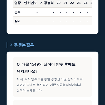
업종
면허연도
시공능력
20
21
22
23
24
25
3년
금속
-
-
-
-
-
-
-
-
-
실내
-
-
-
-
-
-
-
-
-
자주 묻는 질문
Q. 매물 1549의 실적이 양수 후에도
유지되나요?
A. 네. 주식 양수도를 통한 경영권 이전 방식이므로
법인이 그대로 유지되어, 기존 시공능력평가액과
실적이 승계됩니다.