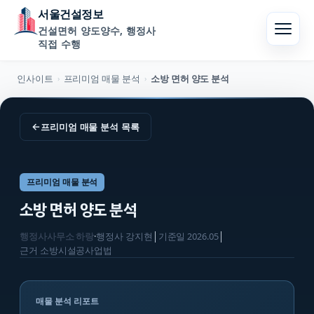
서울건설정보
건설면허 양도양수, 행정사
직접 수행
인사이트
프리미엄 매물 분석
소방 면허 양도 분석
›
›
←
프리미엄 매물 분석
목록
프리미엄 매물 분석
소방 면허 양도 분석
행정사사무소 하랑
·
행정사
강지현
│
기준일
2026.05
│
근거
소방시설공사업법
매물 분석 리포트