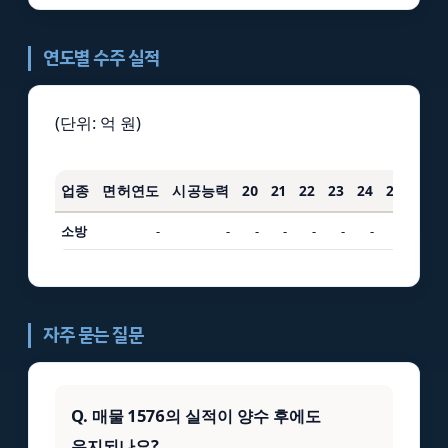
연도별 수주 실적
(단위: 억 원)
업종
면허연도
시공능력
20
21
22
23
24
25
3년
소방
-
-
-
-
-
-
-
-
-
자주 묻는 질문
Q. 매물 1576의 실적이 양수 후에도
유지되나요?