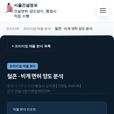
서울건설정보
건설면허 양도양수, 행정사
직접 수행
인사이트
프리미엄 매물 분석
철콘 · 비계 면허 양도 분석
›
›
←
프리미엄 매물 분석
목록
프리미엄 매물 분석
철콘 · 비계 면허 양도 분석
행정사사무소 하랑
·
행정사
강지현
│
기준일
2026.05
│
근거
건설산업기본법·KISCON
매물 분석 리포트