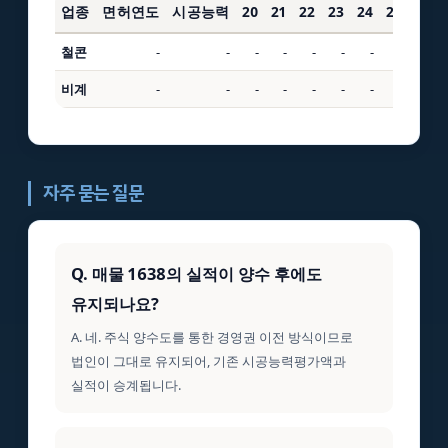
업종
면허연도
시공능력
20
21
22
23
24
25
3년
철콘
-
-
-
-
-
-
-
-
-
비계
-
-
-
-
-
-
-
-
-
자주 묻는 질문
Q. 매물 1638의 실적이 양수 후에도
유지되나요?
A. 네. 주식 양수도를 통한 경영권 이전 방식이므로
법인이 그대로 유지되어, 기존 시공능력평가액과
실적이 승계됩니다.