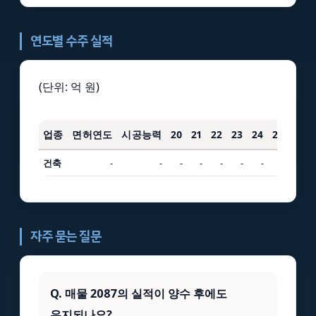
연도별 수주 실적
(단위: 억 원)
업종
면허연도
시공능력
20
21
22
23
24
25
3년
건축
-
-
-
-
-
-
-
-
-
자주 묻는 질문
Q. 매물 2087의 실적이 양수 후에도
유지되나요?