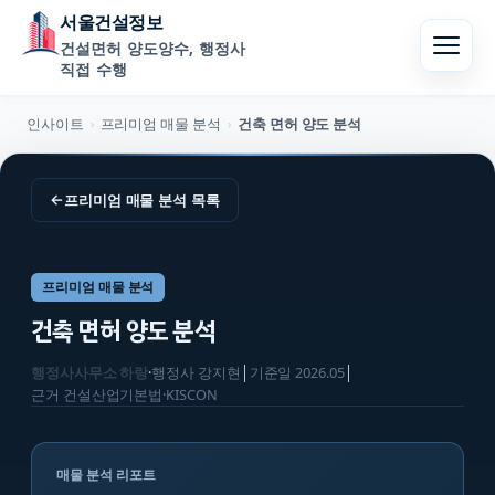
서울건설정보
건설면허 양도양수, 행정사
직접 수행
인사이트
프리미엄 매물 분석
건축 면허 양도 분석
›
›
←
프리미엄 매물 분석
목록
프리미엄 매물 분석
건축 면허 양도 분석
행정사사무소 하랑
·
행정사
강지현
│
기준일
2026.05
│
근거
건설산업기본법·KISCON
매물 분석 리포트