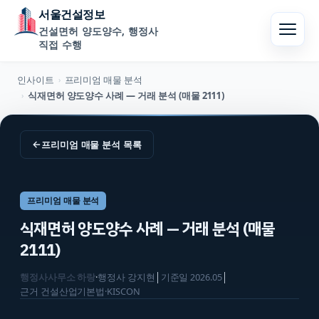
서울건설정보
건설면허 양도양수, 행정사
직접 수행
인사이트
프리미엄 매물 분석
›
식재면허 양도양수 사례 — 거래 분석 (매물 2111)
›
←
프리미엄 매물 분석
목록
프리미엄 매물 분석
식재면허 양도양수 사례 — 거래 분석 (매물
2111)
행정사사무소 하랑
·
행정사
강지현
│
기준일
2026.05
│
근거
건설산업기본법·KISCON