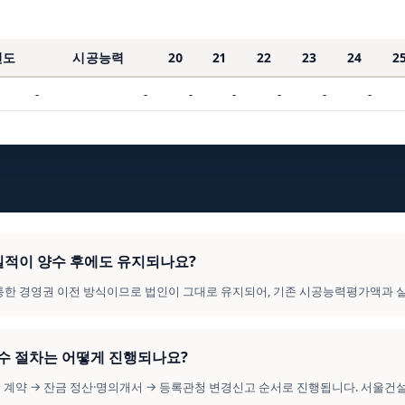
연도
시공능력
20
21
22
23
24
2
-
-
-
-
-
-
-
의 실적이 양수 후에도 유지되나요?
를 통한 경영권 이전 방식이므로 법인이 그대로 유지되어, 기존 시공능력평가액과 
양수 절차는 어떻게 진행되나요?
수도 계약 → 잔금 정산·명의개서 → 등록관청 변경신고 순서로 진행됩니다. 서울