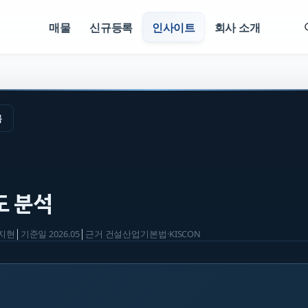
매물
신규등록
인사이트
회사 소개
록
도 분석
지현
│
기준일
2026.05
│
근거
건설산업기본법·KISCON