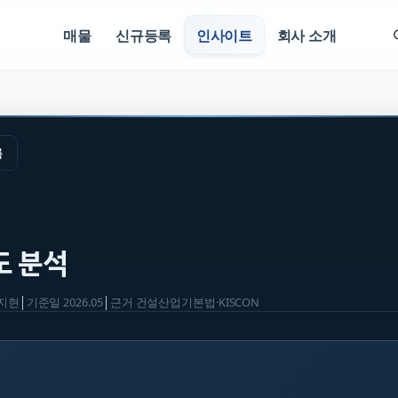
매물
신규등록
인사이트
회사 소개
록
도 분석
지현
│
기준일
2026.05
│
근거
건설산업기본법·KISCON