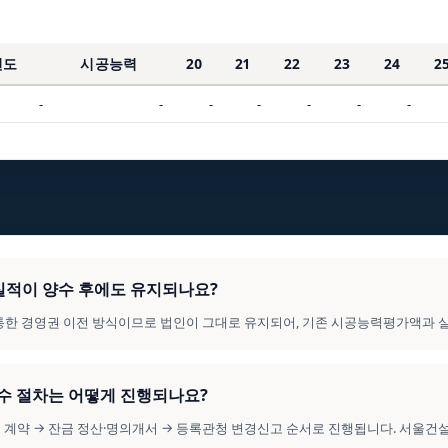
연도
시공능력
20
21
22
23
24
2
-
-
-
-
-
-
-
의 실적이 양수 후에도 유지되나요?
를 통한 경영권 이전 방식이므로 법인이 그대로 유지되어, 기존 시공능력평가액과 
양수 절차는 어떻게 진행되나요?
수도 계약 → 잔금 정산·명의개서 → 등록관청 변경신고 순서로 진행됩니다. 서울