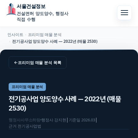
서울건설정보
건설면허 양도양수, 행정사
직접 수행
인사이트
프리미엄 매물 분석
›
전기공사업 양도양수 사례 — 2022년 (매물 2530)
›
←
프리미엄 매물 분석
목록
프리미엄 매물 분석
전기공사업 양도양수 사례 — 2022년 (매물
2530)
행정사사무소하랑
·
행정사
강지현
│
기준일
2026.03
│
근거
전기공사업법