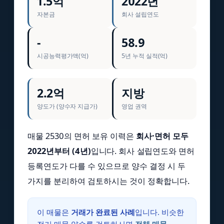
1.5억
2022년
자본금
회사 설립연도
-
58.9
시공능력평가액(억)
5년 누적 실적(억)
2.2억
지방
양도가 (양수자 지급가)
영업 권역
매물 2530의 면허 보유 이력은
회사·면허 모두
2022년부터 (4년)
입니다. 회사 설립연도와 면허
등록연도가 다를 수 있으므로 양수 결정 시 두
가지를 분리하여 검토하시는 것이 정확합니다.
이 매물은
거래가 완료된 사례
입니다. 비슷한