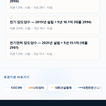
2996)
자본
1.5억
· 시평
-
· 5년
29.1
·
지방
전기 양도양수 — 2019년 설립 + 5년 16.1억 (매물 2994)
자본
3.5억
· 시평
-
· 5년
16.1
·
지방
전기면허 양도양수 — 2021년 설립 + 5년 15.1억 (매물
2981)
자본
1.5억
· 시평
-
· 5년
15.1
·
지방
유관기관 바로가기
KISCON
나라장터
대한건설협회
대한전문건설협회