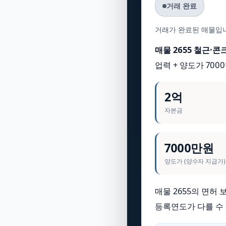
거래 완료
거래가 완료된 매물입니
매물 2655 철근·
업력 + 양도가 70
2억
자본금
7000만원
양도가 (양수자 지급가)
매물 2655의 면허
등록연도가 다를 수