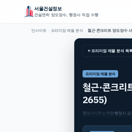
서울건설정보
건설면허 양도양수, 행정사 직접 수행
인사이트
프리미엄 매물 분석
›
›
←
프리미엄 매물 분석
목
프리미엄 매물 분석
철근·콘크리트 
2655)
행정사사무소 하랑
·
행정사
강