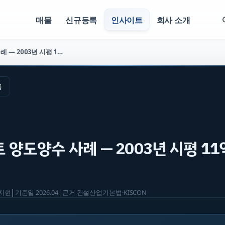
매물
신규등록
인사이트
회사 소개
철근·콘크리트 양도양수 사례 — 2003년 시평 11억 (매물 2655)
록
양도양수 사례 — 2003년 시평 11
지현
│
기준일
2026.04
│
근거
건설산업기본법·KISCON