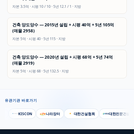
자본
3.5억
· 시평
10 / 10
· 5년
12.1 / 1
·
지방
건축 양도양수 — 2015년 설립 + 시평 40억 + 5년 105억
(매물 2958)
자본
5억
· 시평
40
· 5년
115
·
지방
건축 양도양수 — 2020년 설립 + 시평 68억 + 5년 74억
(매물 2919)
자본
5억
· 시평
68
· 5년
132.5
·
지방
유관기관 바로가기
부
KISCON
나라장터
대한건설협회
대한전문건설협회