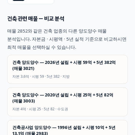
건축
관련 매물 — 비교 분석
매물
2852
와 같은
건축
업종의 다른 양도양수 매물
분석입니다. 자본금 · 시평액 · 5년 실적 기준으로 비교하시면
최적 매물을 선택하실 수 있습니다.
건축 양도양수 — 2026년 설립 + 시평 59억 + 5년 382억
(매물 3021)
자본
3.6억
· 시평
59
· 5년
382
·
지방
건축 양도양수 — 2020년 설립 + 시평 25억 + 5년 82억
(매물 3003)
자본
4억
· 시평
25
· 5년
82
·
수도권
건축공사업 양도양수 — 1996년 설립 + 시평 10억 + 5년
13.1억 (매물 2983)