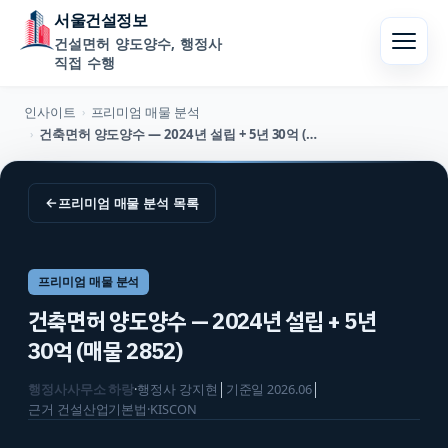
서울건설정보
건설면허 양도양수, 행정사
직접 수행
인사이트
프리미엄 매물 분석
›
건축면허 양도양수 — 2024년 설립 + 5년 30억 (매물 2852)
›
←
프리미엄 매물 분석
목록
프리미엄 매물 분석
건축면허 양도양수 — 2024년 설립 + 5년
30억 (매물 2852)
행정사사무소 하랑
·
행정사
강지현
│
기준일
2026.06
│
근거
건설산업기본법·KISCON