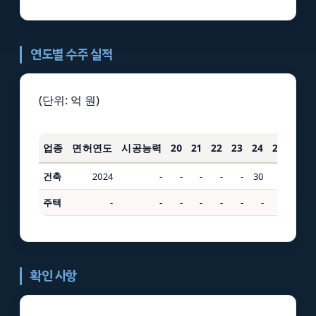
연도별 수주 실적
(단위: 억 원)
업종
면허연도
시공능력
20
21
22
23
24
25
3년
건축
2024
-
-
-
-
-
30
4
30
주택
-
-
-
-
-
-
-
-
-
확인 사항