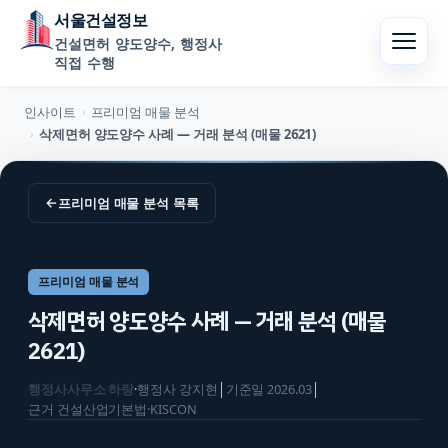
서울건설정보
건설면허 양도양수, 행정사
직접 수행
인사이트
프리미엄 매물 분석
›
삭제면허 양도양수 사례 — 거래 분석 (매물 2621)
›
←
프리미엄 매물 분석
목록
프리미엄 매물 분석
삭제면허 양도양수 사례 — 거래 분석 (매물
2621)
행정사사무소 하랑
·
행정사
강지현
│
기준일
2026.03
│
근거
건설산업기본법·KISCON