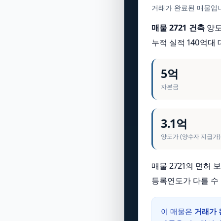
거래가 완료된 매물입니
매물 2721 건축
양
누적 실적 140억대
5억
자본금
3.1억
양도가 (양수자 지급가)
매물 2721의 면허
등록연도가 다를 수
이 매물은
거래가 