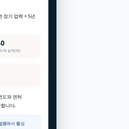
년 장기 업력 + 5년
40
 누적 실적(억)
연도와 면허
확합니다.
검색
에서 활성