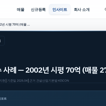
매물
신규등록
인사이트
회사 소개
건축 양도양수 사례 — 2002년 시평 70억 (매물 2721)
록
사례 — 2002년 시평 70억 (매물 27
지현
│
기준일
2026.04
│
근거
건설산업기본법·KISCON
리포트