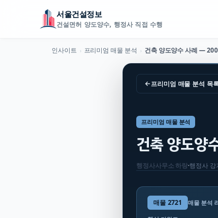
서울건설정보
건설면허 양도양수, 행정사 직접 수행
인사이트
프리미엄 매물 분석
›
›
←
프리미엄 매물 분석
목
프리미엄 매물 분석
건축 양도양수 
행정사사무소 하랑
·
행정사
강
매물
2721
매물 분석 