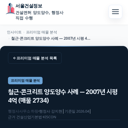
서울건설정보
건설면허 양도양수, 행정사
직접 수행
인사이트
프리미엄 매물 분석
›
철근·콘크리트 양도양수 사례 — 2007년 시평 4억 (매물 2734)
›
←
프리미엄 매물 분석
목록
프리미엄 매물 분석
철근·콘크리트 양도양수 사례 — 2007년 시평
4억 (매물 2734)
행정사사무소 하랑
·
행정사
강지현
│
기준일
2026.04
│
근거
건설산업기본법·KISCON