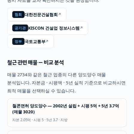
공시 자료를 교차 확인하시는 것을 권장합니다.
대한전문건설협회
↗
협회
KISCON 건설업 정보시스템
↗
공기관
국토교통부
↗
정부
철근
관련 매물 — 비교 분석
매물
2734
와 같은
철근
업종의 다른 양도양수 매물
분석입니다. 자본금 · 시평액 · 5년 실적 기준으로 비교하시면
최적 매물을 선택하실 수 있습니다.
철콘면허 양도양수 — 2002년 설립 + 시평 5억 + 5년 3.7억
(매물 3020)
자본
2.05억
· 시평
5
· 5년
3.7
·
지방