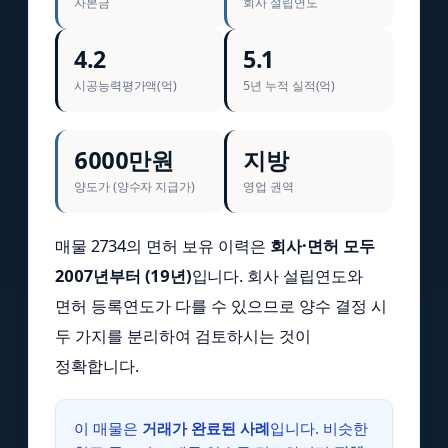
자본금
회사 설립연도
4.2
5.1
시공능력평가액(억)
5년 누적 실적(억)
6000만원
지방
양도가 (양수자 지급가)
영업 권역
매물 2734의 면허 보유 이력은
회사·면허 모두
2007년부터 (19년)
입니다. 회사 설립연도와
면허 등록연도가 다를 수 있으므로 양수 결정 시
두 가지를 분리하여 검토하시는 것이
정확합니다.
이 매물은
거래가 완료된 사례
입니다. 비슷한