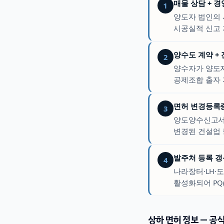
매물 상담 + 
1
양도자 법인의 
시공실적 신고 
양수도 계약 +
2
양수자가 양도자
공제조합 출자 
면허 변경등록증 
3
양도양수신고서를
변경된 건설업 
발주처 등록 갱
4
나라장터·LH·
활성화되어 PQ
상하
면허 정보 — 공식