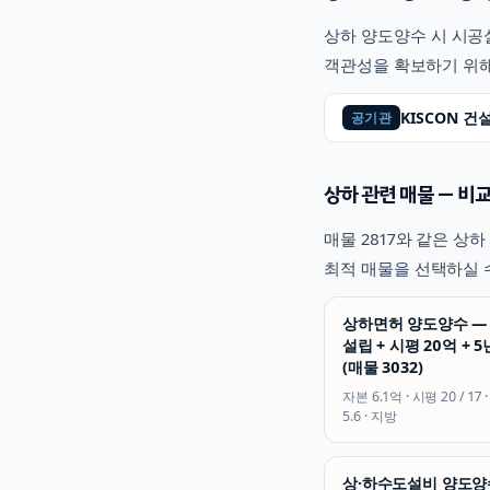
상하
양도양수 시 시공실
객관성을 확보하기 위해
KISCON 
공기관
상하
관련 매물 — 비교
매물
2817
와 같은
상하
최적 매물을 선택하실 
상하면허 양도양수 — 
설립 + 시평 20억 + 5
(매물 3032)
자본
6.1억
· 시평
20 / 17
·
5.6
·
지방
상·하수도설비 양도양