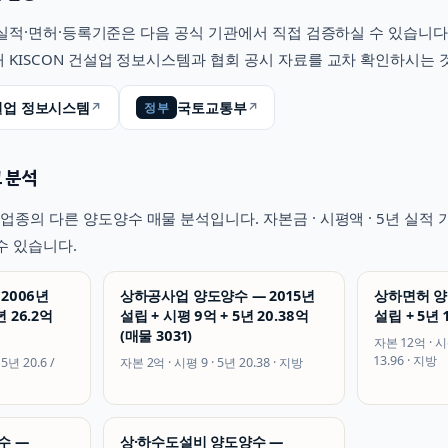
적·면허·등록기준은 다음 공식 기관에서 직접 검증하실 수 있습니다
 KISCON 건설업 정보시스템과 협회 공시 자료를 교차 확인하시는 
건설업 정보시스템
국토교통부
↗
↗
정부
 분석
업종의 다른 양도양수 매물 분석입니다. 자본금 · 시평액 · 5년 실
수 있습니다.
2006년
상하공사업 양도양수 — 2015년
상하면허 양
년 26.2억
설립 + 시평 9억 + 5년 20.38억
설립 + 5년 1
(매물 3031)
자본
12억
· 
13.96
·
지방
 5년
20.6 /
자본
2억
· 시평
9
· 5년
20.38
·
지방
수 —
상·하수도설비 양도양수 —