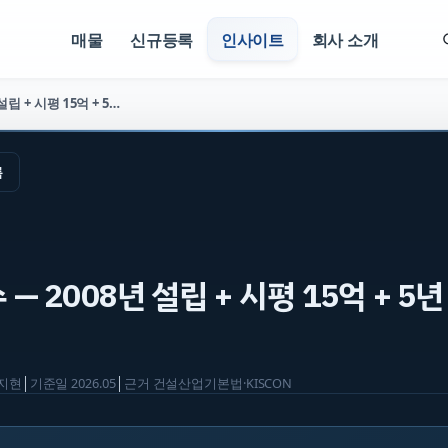
매물
신규등록
인사이트
회사 소개
상하 양도양수 — 2008년 설립 + 시평 15억 + 5년 7.8억 (매물 2817)
록
 2008년 설립 + 시평 15억 + 5년 
지현
│
기준일
2026.05
│
근거
건설산업기본법·KISCON