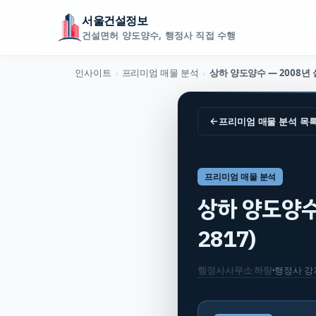
서울건설정보
건설면허 양도양수, 행정사 직접 수행
인사이트
프리미엄 매물 분석
›
›
←
프리미엄 매물 분석
목
프리미엄 매물 분석
상하 양도양수 —
2817)
행정사사무소 하랑
·
행정사
강