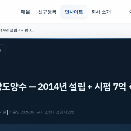
매물
신규등록
인사이트
회사 소개
소방공사업 양도양수 — 2014년 설립 + 시평 7억 + 5년 4.6억 (매물 2836)
록
양수 — 2014년 설립 + 시평 7억 +
지현
│
기준일
2026.06
│
근거
소방시설공사업법