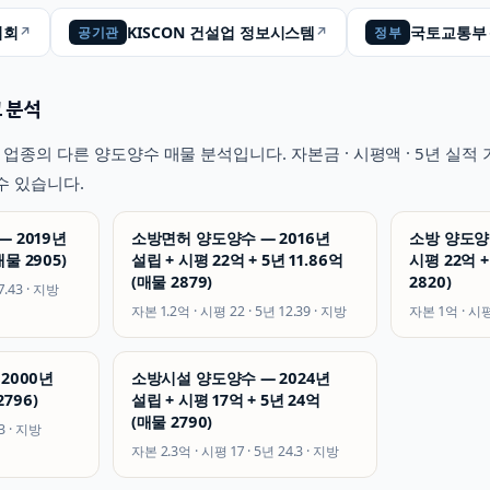
협회
KISCON 건설업 정보시스템
국토교통부
↗
↗
공기관
정부
 분석
업종의 다른 양도양수 매물 분석입니다. 자본금 · 시평액 · 5년 실
수 있습니다.
 2019년
소방면허 양도양수 — 2016년
소방 양도양수
매물 2905)
설립 + 시평 22억 + 5년 11.86억
시평 22억 +
(매물 2879)
2820)
7.43
·
지방
자본
1.2억
· 시평
22
· 5년
12.39
·
지방
자본
1억
· 시
2000년
소방시설 양도양수 — 2024년
2796)
설립 + 시평 17억 + 5년 24억
(매물 2790)
3
·
지방
자본
2.3억
· 시평
17
· 5년
24.3
·
지방