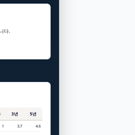
니다.
5
3년
5년
1
3.7
4.6