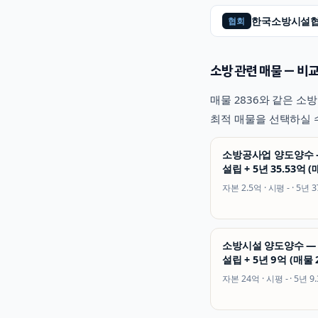
한국소방시설
협회
소방
관련 매물 — 비교
매물
2836
와 같은
소방
최적 매물을 선택하실 
소방공사업 양도양수 —
설립 + 5년 35.53억 (
자본
2.5억
· 시평
-
· 5년
3
소방시설 양도양수 — 
설립 + 5년 9억 (매물 
자본
24억
· 시평
-
· 5년
9.