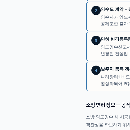
양수도 계약 +
2
양수자가 양도자
공제조합 출자 
면허 변경등록증 
3
양도양수신고서를
변경된 건설업 
발주처 등록 갱
4
나라장터·LH·
활성화되어 PQ
소방
면허 정보 — 공식
소방
양도양수 시 시공실
객관성을 확보하기 위해