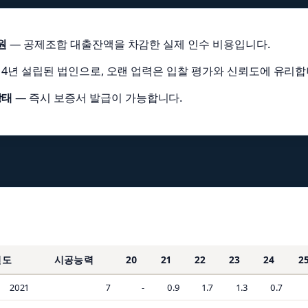
원
— 공제조합 대출잔액을 차감한 실제 인수 비용입니다.
014년 설립된 법인으로, 오랜 업력은 입찰 평가와 신뢰도에 유리합
상태
— 즉시 보증서 발급이 가능합니다.
연도
시공능력
20
21
22
23
24
2
2021
7
-
0.9
1.7
1.3
0.7