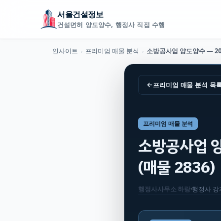
서울건설정보
건설면허 양도양수, 행정사 직접 수행
인사이트
프리미엄 매물 분석
›
›
←
프리미엄 매물 분석
목
프리미엄 매물 분석
소방공사업 양도
(매물 2836)
행정사사무소 하랑
·
행정사
강