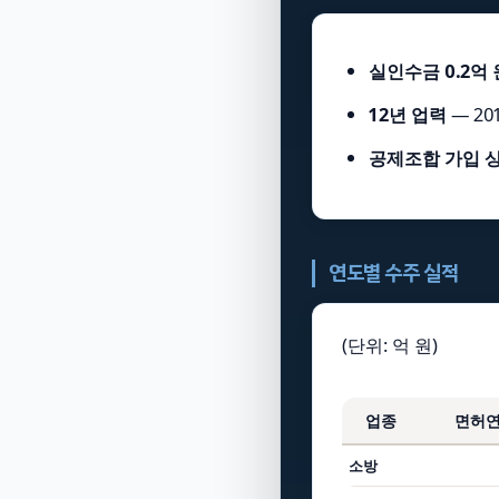
실인수금 0.2억 
12년 업력
— 2
공제조합 가입 
연도별 수주 실적
(단위: 억 원)
업종
면허
소방