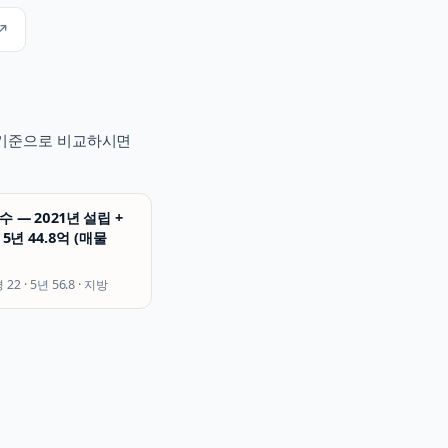
↗
적 기준으로 비교하시면
 — 2021년 설립 +
 5년 44.8억 (매물
평
22
· 5년
56.8
·
지방