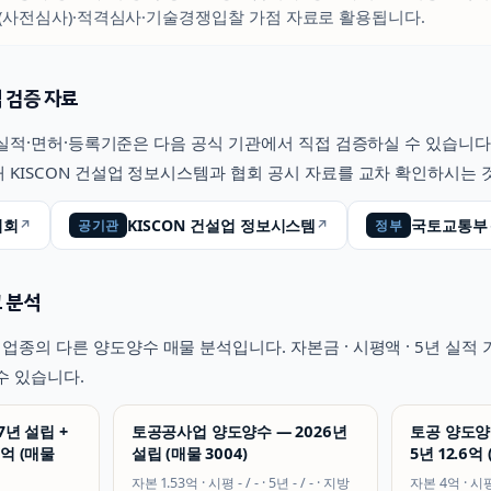
(사전심사)·적격심사·기술경쟁입찰 가점 자료로 활용됩니다.
 검증 자료
적·면허·등록기준은 다음 공식 기관에서 직접 검증하실 수 있습니다
 KISCON 건설업 정보시스템과 협회 공시 자료를 교차 확인하시는 
협회
KISCON 건설업 정보시스템
국토교통부
↗
↗
공기관
정부
 분석
업종의 다른 양도양수 매물 분석입니다. 자본금 · 시평액 · 5년 실
수 있습니다.
7년 설립 +
토공공사업 양도양수 — 2026년
토공 양도양수
7억 (매물
설립 (매물 3004)
5년 12.6억 
자본
1.53억
· 시평
- / -
· 5년
- / -
·
지방
자본
4억
· 시