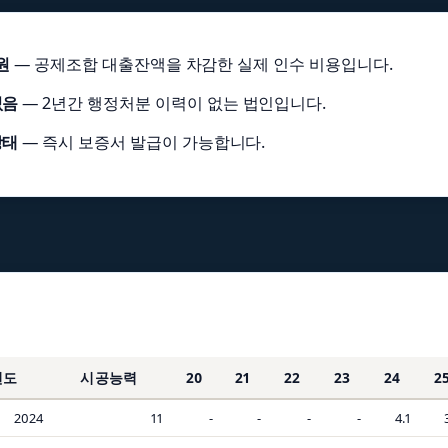
원
— 공제조합 대출잔액을 차감한 실제 인수 비용입니다.
없음
— 2년간 행정처분 이력이 없는 법인입니다.
상태
— 즉시 보증서 발급이 가능합니다.
연도
시공능력
20
21
22
23
24
2
2024
11
-
-
-
-
4.1