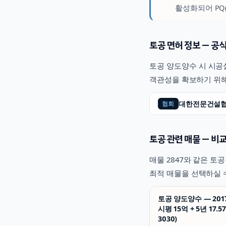
활성화되어 PQ
토공
면허 정보 — 공식
토공
양도양수 시 시공실
객관성을 확보하기 위해
대한전문건설
협회
토공
관련 매물 — 비교
매물
2847
와 같은
토공
최적 매물을 선택하실 
토공 양도양수 — 201
시평 15억 + 5년 17.5
3030)