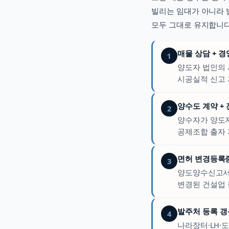
빌리는 임대가 아니라 
모두 그대로 유지합니다
매물 상담 + 
1
양도자 법인의 
시공실적 신고 
양수도 계약 +
2
양수자가 양도자
공제조합 출자 
면허 변경등록증 
3
양도양수신고서를
변경된 건설업 
발주처 등록 갱
4
나라장터·LH·