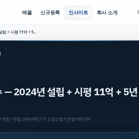
매물
신규등록
인사이트
회사 소개
토공 양도양수 — 2024년 설립 + 시평 11억 + 5년 4.1억 (매물 2847)
록
 2024년 설립 + 시평 11억 + 5년 
지현
│
기준일
2026.06
│
근거
건설산업기본법·KISCON