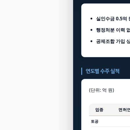
실인수금 0.5억 
행정처분 이력 
공제조합 가입 
연도별 수주 실적
(단위: 억 원)
업종
면허
토공