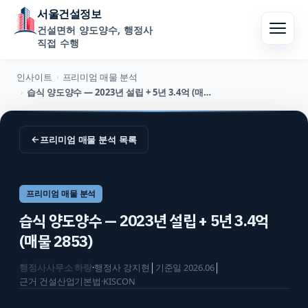
서울건설정보
건설면허 양도양수, 행정사
직접 수행
인사이트
프리미엄 매물 분석
›
습식 양도양수 — 2023년 설립 + 5년 3.4억 (매물 2853)
›
←
프리미엄 매물 분석
목록
프리미엄 매물 분석
습식 양도양수 — 2023년 설립 + 5년 3.4억
(매물 2853)
행정사사무소 하랑
·
행정사
강지현
│
기준일
2026.06
│
근거
건설산업기본법·KISCON