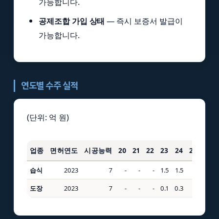
가능합니다.
공제조합 가입 상태
— 즉시 보증서 발급이
가능합니다.
연도별 수주 실적
(단위: 억 원)
업종
면허연도
시공능력
20
21
22
23
24
25
3년
습식
2023
7
-
-
-
1.5
1.5
-
3
도장
2023
7
-
-
-
0.1
0.3
-
0.4