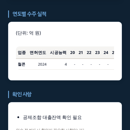
연도별 수주 실적
(단위: 억 원)
업종
면허연도
시공능력
20
21
22
23
24
25
3년
철콘
2024
4
-
-
-
-
-
2
-
확인 사항
공제조합 대출잔액 확인 필요