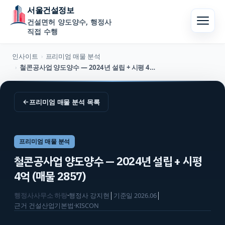
서울건설정보
건설면허 양도양수, 행정사
직접 수행
인사이트
프리미엄 매물 분석
›
철콘공사업 양도양수 — 2024년 설립 + 시평 4억 (매물 2857)
›
←
프리미엄 매물 분석
목록
프리미엄 매물 분석
철콘공사업 양도양수 — 2024년 설립 + 시평
4억 (매물 2857)
행정사사무소 하랑
·
행정사
강지현
│
기준일
2026.06
│
근거
건설산업기본법·KISCON