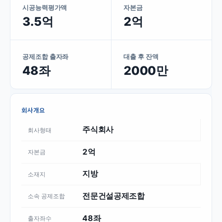
시공능력평가액
자본금
3.5억
2억
공제조합 출자좌
대출 후 잔액
48좌
2000만
회사개요
주식회사
회사형태
2억
자본금
지방
소재지
전문건설공제조합
소속 공제조합
48좌
출자좌수