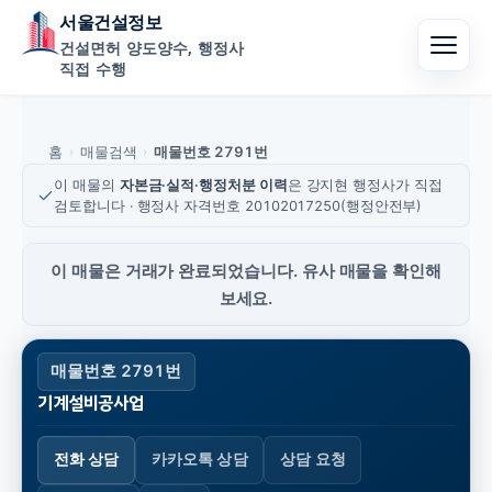
서울건설정보
건설면허 양도양수, 행정사
직접 수행
홈
매물검색
매물번호 2791번
›
›
이 매물의
자본금·실적·행정처분 이력
은 강지현 행정사가 직접
검토합니다 · 행정사 자격번호 20102017250(행정안전부)
이 매물은 거래가 완료되었습니다. 유사 매물을 확인해
보세요.
매물번호 2791번
기계설비공사업
전화 상담
카카오톡 상담
상담 요청