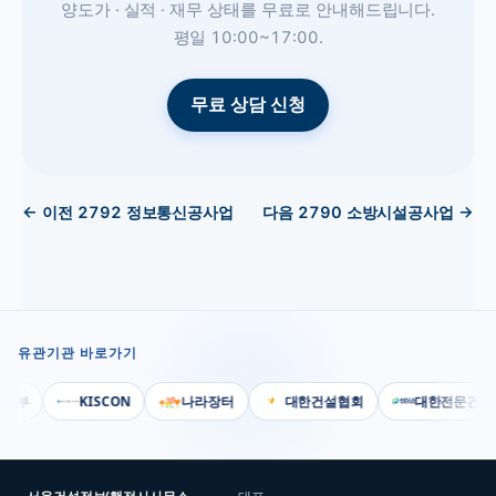
양도가 · 실적 · 재무 상태를 무료로 안내해드립니다.
평일 10:00~17:00.
무료 상담 신청
← 이전
2792
정보통신공사업
다음
2790
소방시설공사업
→
유관기관 바로가기
전부
KISCON
나라장터
대한건설협회
대한전문건설협