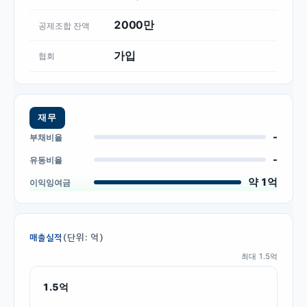
2000만
공제조합 잔액
가입
협회
재무
-
부채비율
-
유동비율
약 1억
이익잉여금
(단위: 억)
매출실적
최대
1.5
억
1.5
억