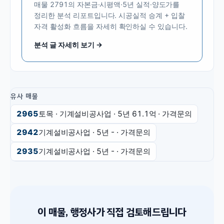
매물
2791
의 자본금·시평액·5년 실적·양도가를
정리한 분석 리포트입니다. 시공실적 승계 + 입찰
자격 활성화 흐름을 자세히 확인하실 수 있습니다.
분석 글 자세히 보기 →
유사 매물
2965
토목 · 기계설비공사업
· 5년
61.1억
·
가격문의
2942
기계설비공사업
· 5년
-
·
가격문의
2935
기계설비공사업
· 5년
-
·
가격문의
이 매물, 행정사가 직접 검토해드립니다