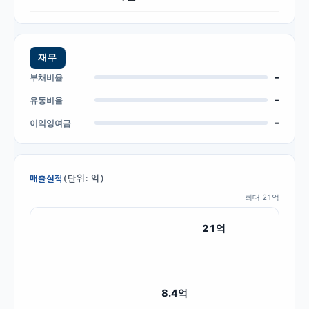
재무
-
부채비율
-
유동비율
-
이익잉여금
(단위: 억)
매출실적
최대
21
억
21
억
8.4
억