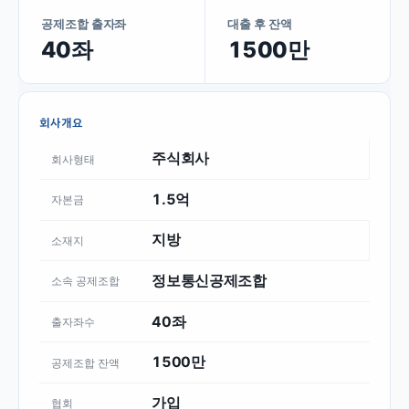
공제조합 출자좌
대출 후 잔액
40좌
1500만
회사개요
주식회사
회사형태
1.5억
자본금
지방
소재지
정보통신공제조합
소속 공제조합
40좌
출자좌수
1500만
공제조합 잔액
가입
협회