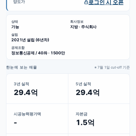
로그인 시 오픈
양도가
상태
회사정보
가능
지방 · 주식회사
설립
2021년 설립 (6년차)
공제조합
정보통신공제 / 40좌 · 1500만
한눈에 보는 매물
※ 7월 1일 cut-off 기준
3년 실적
5년 실적
29.4억
29.4억
시공능력평가액
자본금
-
1.5억