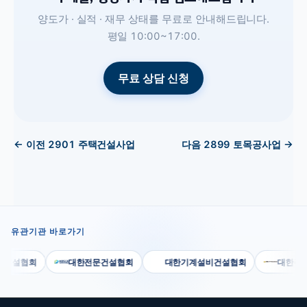
양도가 · 실적 · 재무 상태를 무료로 안내해드립니다.
평일 10:00~17:00.
무료 상담 신청
← 이전
2901
주택건설사업
다음
2899
토목공사업
→
유관기관 바로가기
건설협회
대한전문건설협회
대한기계설비건설협회
대한주택