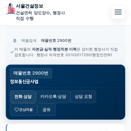
서울건설정보
건설면허 양도양수, 행정사
직접 수행
홈
매물검색
매물번호 2900번
›
›
이 매물의
자본금·실적·행정처분 이력
은 강지현 행정사가 직접
검토합니다 · 행정사 자격번호 20102017250(행정안전부)
매물번호 2900번
정보통신공사업
전화 상담
카카오톡 상담
상담 요청
공유
관심매물