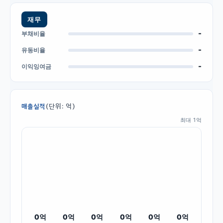
재무
-
부채비율
-
유동비율
-
이익잉여금
(단위: 억)
매출실적
최대
1
억
0
억
0
억
0
억
0
억
0
억
0
억