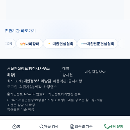
유관기관 바로가기
SCON
나라장터
대한건설협회
대한전문건설협회
대
서울건설정보(행정사사무소
대표
·
·
사업자정보
하랑)
강지현
회사 소개
개인정보처리방침
이용약관
공지사항
|
|
|
|
로그인
회원가입
제작: 하랑랩스
|
|
개인정보 AES-256 암호화 · 개인정보처리방침 준수
©
2026
서울건설정보(행정사사무소 하랑)
· 매물 정보는 참고용, 최종
조건은 상담 시 확정
특허출원 기술 적용
홈
매물 검색
업종별 기준
상담 문의