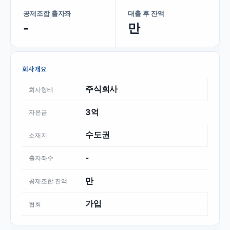
공제조합 출자좌
대출 후 잔액
-
만
회사개요
주식회사
회사형태
3억
자본금
수도권
소재지
-
출자좌수
만
공제조합 잔액
가입
협회