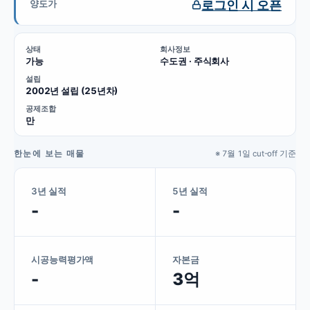
로그인 시 오픈
양도가
상태
회사정보
가능
수도권 · 주식회사
설립
2002년 설립 (25년차)
공제조합
만
한눈에 보는 매물
※ 7월 1일 cut-off 기준
3년 실적
5년 실적
-
-
시공능력평가액
자본금
-
3억