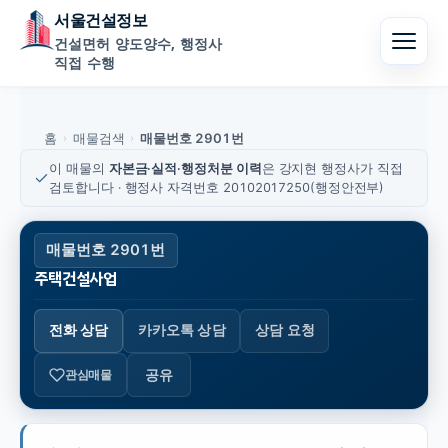
서울건설정보
건설면허 양도양수, 행정사
직접 수행
홈
매물검색
매물번호 2901번
›
›
이 매물의
자본금·실적·행정처분 이력
은 강지현 행정사가 직접
검토합니다 · 행정사 자격번호 20102017250(행정안전부)
매물번호 2901번
주택건설사업
전화 상담
카카오톡 상담
상담 요청
공유
관심매물