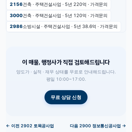
2156
건축 · 주택건설사업
· 5년
220억
·
가격문의
3000
건축 · 주택건설사업
· 5년
120억
·
가격문의
2986
소방시설 · 주택건설사업
· 5년
38.6억
·
가격문의
이 매물, 행정사가 직접 검토해드립니다
양도가 · 실적 · 재무 상태를 무료로 안내해드립니다.
평일 10:00~17:00.
무료 상담 신청
← 이전
2902
토목공사업
다음
2900
정보통신공사업
→