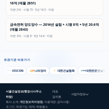
18억 (매물 2851)
자본
2억
· 시평
15
· 5년
14.5
·
지방
금속면허 양도양수 — 2014년 설립 + 시평 8억 + 5년 20.6억
(매물 2843)
자본
3억
· 시평
8
· 5년
14.4
·
지방
유관기관 바로가기
KISCON
나라장터
대한건설협회
대한전문건설협회
서울건설정보(행정사사무소
대표
·
·
사업자정보
하랑)
강지현
회사 소개
개인정보처리방침
이용약관
공지사항
|
|
|
|
로그인
회원가입
제작: 하랑랩스
|
|