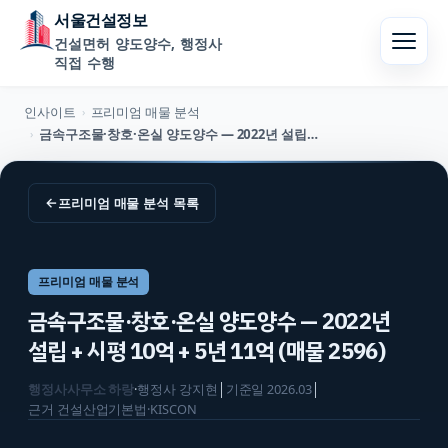
서울건설정보
건설면허 양도양수, 행정사
직접 수행
인사이트
프리미엄 매물 분석
›
금속구조물·창호·온실 양도양수 — 2022년 설립 + 시평 10억 + 5년 11억 (매물 2596)
›
←
프리미엄 매물 분석
목록
프리미엄 매물 분석
금속구조물·창호·온실 양도양수 — 2022년
설립 + 시평 10억 + 5년 11억 (매물 2596)
행정사사무소 하랑
·
행정사
강지현
│
기준일
2026.03
│
근거
건설산업기본법·KISCON