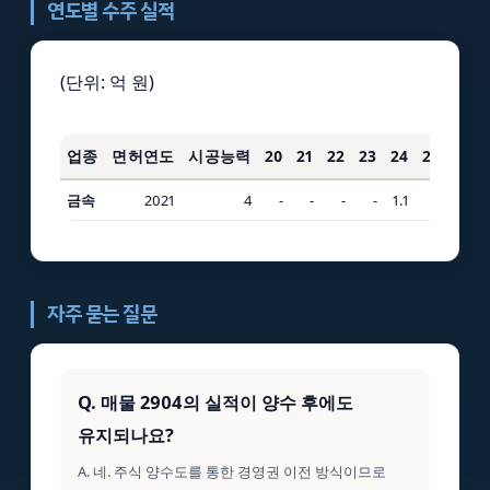
연도별 수주 실적
(단위: 억 원)
업종
면허연도
시공능력
20
21
22
23
24
25
3년
금속
2021
4
-
-
-
-
1.1
-
1.1
자주 묻는 질문
Q. 매물 2904의 실적이 양수 후에도
유지되나요?
A. 네. 주식 양수도를 통한 경영권 이전 방식이므로