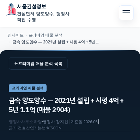
서울건설정보
건설면허 양도양수, 행정사
직접 수행
인사이트
프리미엄 매물 분석
›
금속 양도양수 — 2021년 설립 + 시평 4억 + 5년 1.1억 (매물 2904)
›
←
프리미엄 매물 분석
목록
프리미엄 매물 분석
금속 양도양수 — 2021년 설립 + 시평 4억 +
5년 1.1억 (매물 2904)
행정사사무소 하랑
·
행정사
강지현
│
기준일
2026.06
│
근거
건설산업기본법·KISCON