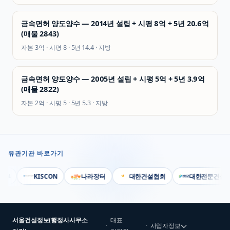
금속면허 양도양수 — 2014년 설립 + 시평 8억 + 5년 20.6억
(매물 2843)
자본
3억
· 시평
8
· 5년
14.4
·
지방
금속면허 양도양수 — 2005년 설립 + 시평 5억 + 5년 3.9억
(매물 2822)
자본
2억
· 시평
5
· 5년
5.3
·
지방
유관기관 바로가기
부
KISCON
나라장터
대한건설협회
대한전문건설협
서울건설정보(행정사사무소
대표
·
·
사업자정보