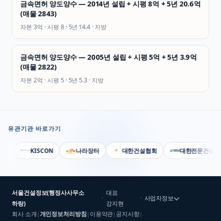
금속면허 양도양수 — 2014년 설립 + 시평 8억 + 5년 20.6억
(매물 2843)
자본
3억
· 시평
8
· 5년
14.4
·
지방
금속면허 양도양수 — 2005년 설립 + 시평 5억 + 5년 3.9억
(매물 2822)
자본
2억
· 시평
5
· 5년
5.3
·
지방
유관기관 바로가기
부
KISCON
나라장터
대한건설협회
대한전문건설협회
서울건설정보(행정사사무소
대표
·
·
사업자정보
하랑)
강지현
회사 소개
개인정보처리방침
이용약관
공지사항
|
|
|
|