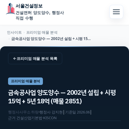
서울건설정보
건설면허 양도양수, 행정사
직접 수행
인사이트
프리미엄 매물 분석
›
금속공사업 양도양수 — 2002년 설립 + 시평 15억 + 5년 18억 (매물 2851)
›
←
프리미엄 매물 분석
목록
프리미엄 매물 분석
금속공사업 양도양수 — 2002년 설립 + 시평
15억 + 5년 18억 (매물 2851)
행정사사무소 하랑
·
행정사
강지현
│
기준일
2026.06
│
근거
건설산업기본법·KISCON