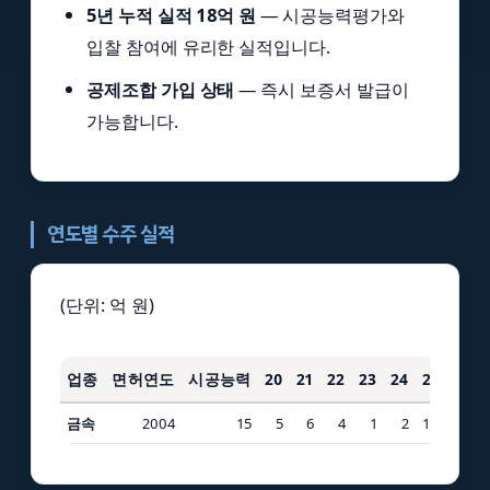
5년 누적 실적 18억 원
— 시공능력평가와
입찰 참여에 유리한 실적입니다.
공제조합 가입 상태
— 즉시 보증서 발급이
가능합니다.
연도별 수주 실적
(단위: 억 원)
업종
면허연도
시공능력
20
21
22
23
24
25
3년
금속
2004
15
5
6
4
1
2
1.5
7