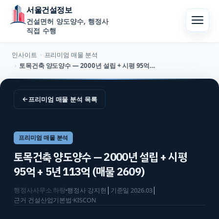
서울건설정보
건설면허 양도양수, 행정사
직접 수행
인사이트
프리미엄 매물 분석
›
토목건축 양도양수 — 2000년 설립 + 시평 95억 + 5년 113억 (매물 2609)
›
←
프리미엄 매물 분석
목록
프리미엄 매물 분석
토목건축 양도양수 — 2000년 설립 + 시평
95억 + 5년 113억 (매물 2609)
행정사사무소 하랑
·
행정사
강지현
│
기준일
2026.03
│
근거
건설산업기본법·KISCON