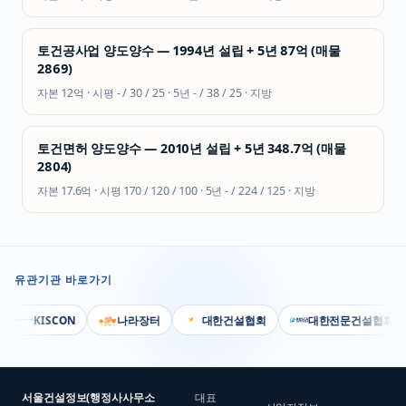
토건공사업 양도양수 — 1994년 설립 + 5년 87억 (매물
2869)
자본
12억
· 시평
- / 30 / 25
· 5년
- / 38 / 25
·
지방
토건면허 양도양수 — 2010년 설립 + 5년 348.7억 (매물
2804)
자본
17.6억
· 시평
170 / 120 / 100
· 5년
- / 224 / 125
·
지방
유관기관 바로가기
KISCON
나라장터
대한건설협회
대한전문건설협회
서울건설정보(행정사사무소
대표