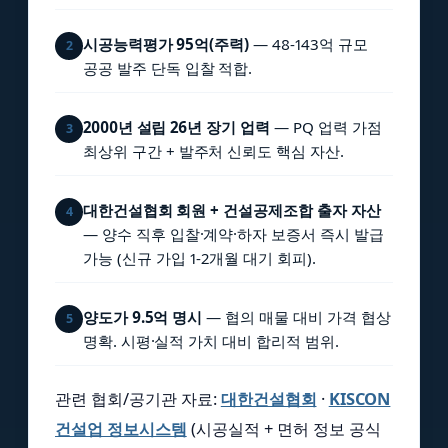
시공능력평가 95억(주력)
— 48-143억 규모
2
공공 발주 단독 입찰 적합.
2000년 설립 26년 장기 업력
— PQ 업력 가점
3
최상위 구간 + 발주처 신뢰도 핵심 자산.
대한건설협회 회원 + 건설공제조합 출자 자산
4
— 양수 직후 입찰·계약·하자 보증서 즉시 발급
가능 (신규 가입 1-2개월 대기 회피).
양도가 9.5억 명시
— 협의 매물 대비 가격 협상
5
명확. 시평·실적 가치 대비 합리적 범위.
관련 협회/공기관 자료:
대한건설협회
·
KISCON
건설업 정보시스템
(시공실적 + 면허 정보 공식