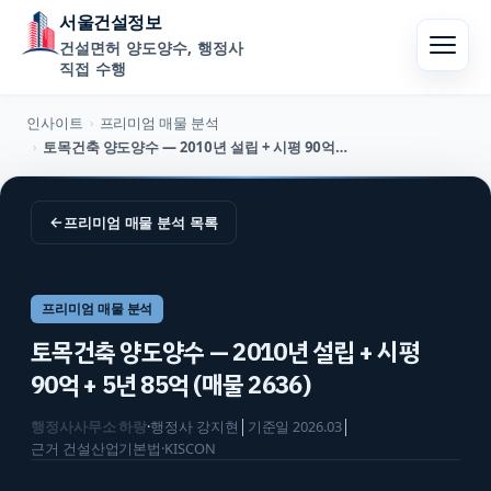
서울건설정보
건설면허 양도양수, 행정사
직접 수행
인사이트
프리미엄 매물 분석
›
토목건축 양도양수 — 2010년 설립 + 시평 90억 + 5년 85억 (매물 2636)
›
←
프리미엄 매물 분석
목록
프리미엄 매물 분석
토목건축 양도양수 — 2010년 설립 + 시평
90억 + 5년 85억 (매물 2636)
행정사사무소 하랑
·
행정사
강지현
│
기준일
2026.03
│
근거
건설산업기본법·KISCON