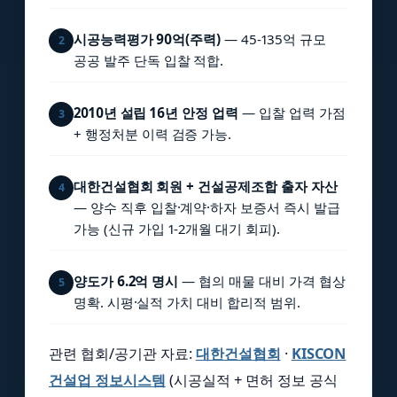
시공능력평가 90억(주력)
— 45-135억 규모
2
공공 발주 단독 입찰 적합.
2010년 설립 16년 안정 업력
— 입찰 업력 가점
3
+ 행정처분 이력 검증 가능.
대한건설협회 회원 + 건설공제조합 출자 자산
4
— 양수 직후 입찰·계약·하자 보증서 즉시 발급
가능 (신규 가입 1-2개월 대기 회피).
양도가 6.2억 명시
— 협의 매물 대비 가격 협상
5
명확. 시평·실적 가치 대비 합리적 범위.
관련 협회/공기관 자료:
대한건설협회
·
KISCON
건설업 정보시스템
(시공실적 + 면허 정보 공식