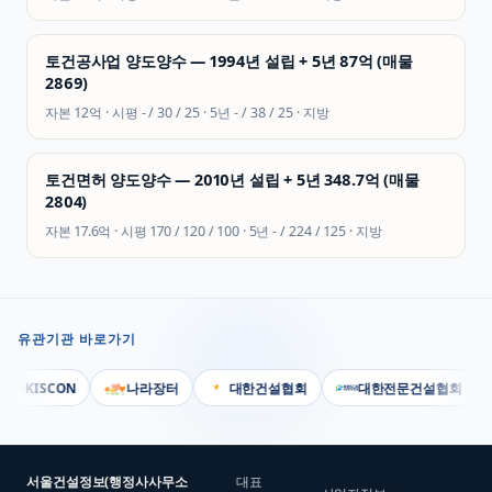
토건공사업 양도양수 — 1994년 설립 + 5년 87억 (매물
2869)
자본
12억
· 시평
- / 30 / 25
· 5년
- / 38 / 25
·
지방
토건면허 양도양수 — 2010년 설립 + 5년 348.7억 (매물
2804)
자본
17.6억
· 시평
170 / 120 / 100
· 5년
- / 224 / 125
·
지방
유관기관 바로가기
KISCON
나라장터
대한건설협회
대한전문건설협회
서울건설정보(행정사사무소
대표