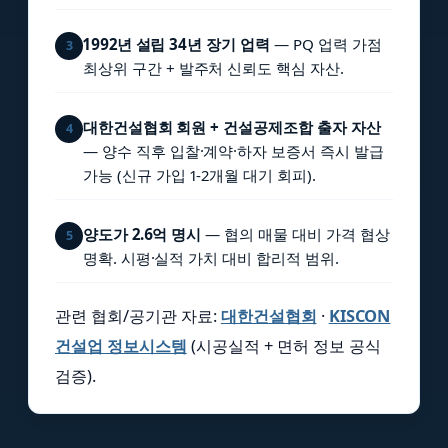
1992년 설립 34년 장기 업력
— PQ 업력 가점
3
최상위 구간 + 발주처 신뢰도 핵심 자산.
대한건설협회 회원 + 건설공제조합 출자 자산
4
— 양수 직후 입찰·계약·하자 보증서 즉시 발급
가능 (신규 가입 1-2개월 대기 회피).
양도가 2.6억 명시
— 협의 매물 대비 가격 협상
5
명확. 시평·실적 가치 대비 합리적 범위.
관련 협회/공기관 자료:
대한건설협회
·
KISCON
건설업 정보시스템
(시공실적 + 면허 정보 공식
검증).