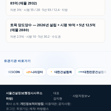
85억 (매물 2932)
자본
3억
· 시평
55 / 28
· 5년
93 / 12.4
·
지방
토목 양도양수 — 2026년 설립 + 시평 10억 + 5년 12.5억
(매물 2880)
자본
2.5억
· 시평
10
· 5년
30.2
·
수도권
유관기관 바로가기
KISCON
나라장터
대한건설협회
대한전문건설협회
서울건설정보(행정사사무소
대표
·
·
사업자정보
하랑)
강지현
회사 소개
개인정보처리방침
이용약관
공지사항
|
|
|
|
로그인
회원가입
제작: 하랑랩스
|
|