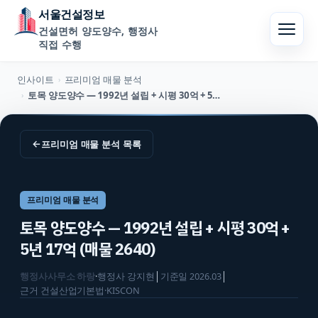
서울건설정보
건설면허 양도양수, 행정사
직접 수행
인사이트
프리미엄 매물 분석
›
토목 양도양수 — 1992년 설립 + 시평 30억 + 5년 17억 (매물 2640)
›
←
프리미엄 매물 분석
목록
프리미엄 매물 분석
토목 양도양수 — 1992년 설립 + 시평 30억 +
5년 17억 (매물 2640)
행정사사무소 하랑
·
행정사
강지현
│
기준일
2026.03
│
근거
건설산업기본법·KISCON