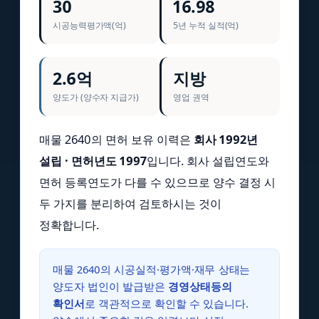
30
16.98
시공능력평가액(억)
5년 누적 실적(억)
2.6억
지방
양도가 (양수자 지급가)
영업 권역
매물 2640의 면허 보유 이력은
회사 1992년
설립 · 면허년도 1997
입니다. 회사 설립연도와
면허 등록연도가 다를 수 있으므로 양수 결정 시
두 가지를 분리하여 검토하시는 것이
정확합니다.
매물 2640의 시공실적·평가액·재무 상태는
양도자 법인이 발급받은
경영상태등의
확인서
로 객관적으로 확인할 수 있습니다.