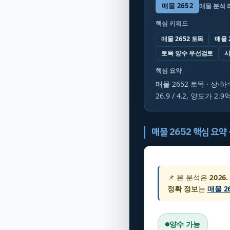
매물
2652
매물 분석 
핵심 키워드
매물 2652 토목
매물 
토목 양수 우선검토
시
핵심 요약
매물 2652 토목 · 상·
26.9 / 4.2, 양도가
매물 2652 핵심 요약 
📌 본 분석은
2026.
정확 정보
는
매물 2
양수 가능