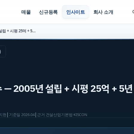
매물
신규등록
인사이트
회사 소개
토목 양도양수 — 2005년 설립 + 시평 25억 + 5년 27억 (매물 2652)
록
— 2005년 설립 + 시평 25억 + 5년
지현
│
기준일
2026.04
│
근거
건설산업기본법·KISCON