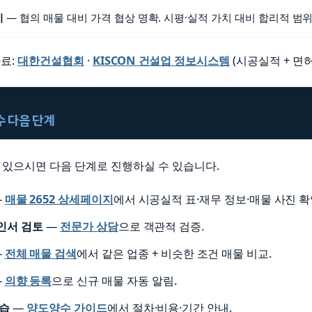
시
— 협의 매물 대비 가격 협상 명확. 시평·실적 가치 대비 합리적 범위
료:
대한건설협회
·
KISCON 건설업 정보시스템
(시공실적 + 면허
양수 다음 단계
이 있으시면 다음 단계로 진행하실 수 있습니다.
—
매물 2652 상세페이지
에서 시공실적 표·재무 정보·매물 사진 확
인서 검토
—
전문가 상담
으로 객관적 검증.
—
전체 매물 검색
에서 같은 업종 + 비슷한 조건 매물 비교.
—
의향 등록
으로 신규 매물 자동 알림.
학습
—
양도양수 가이드
에서 절차·비용·기간 안내.