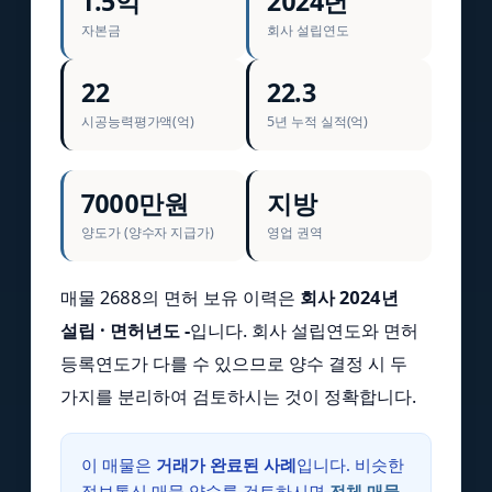
1.5억
2024년
자본금
회사 설립연도
22
22.3
시공능력평가액(억)
5년 누적 실적(억)
7000만원
지방
양도가 (양수자 지급가)
영업 권역
매물 2688의 면허 보유 이력은
회사 2024년
설립 · 면허년도 -
입니다. 회사 설립연도와 면허
등록연도가 다를 수 있으므로 양수 결정 시 두
가지를 분리하여 검토하시는 것이 정확합니다.
이 매물은
거래가 완료된 사례
입니다. 비슷한
정보통신 매물 양수를 검토하시면
전체 매물