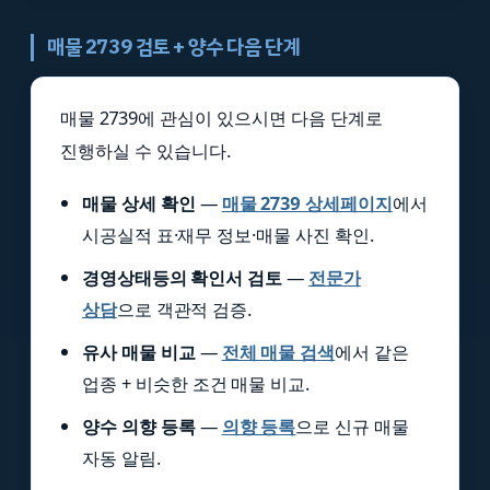
매물 2739 검토 + 양수 다음 단계
매물 2739에 관심이 있으시면 다음 단계로
진행하실 수 있습니다.
매물 상세 확인
—
매물 2739 상세페이지
에서
시공실적 표·재무 정보·매물 사진 확인.
경영상태등의 확인서 검토
—
전문가
상담
으로 객관적 검증.
유사 매물 비교
—
전체 매물 검색
에서 같은
업종 + 비슷한 조건 매물 비교.
양수 의향 등록
—
의향 등록
으로 신규 매물
자동 알림.