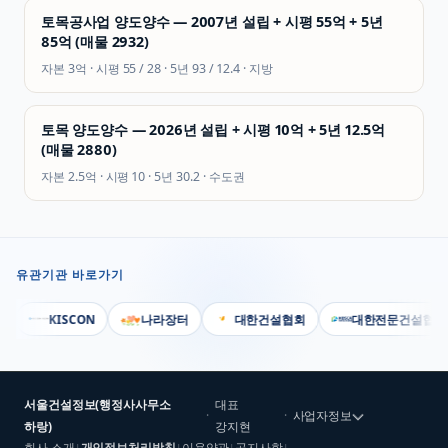
토목공사업 양도양수 — 2007년 설립 + 시평 55억 + 5년
85억 (매물 2932)
자본
3억
· 시평
55 / 28
· 5년
93 / 12.4
·
지방
토목 양도양수 — 2026년 설립 + 시평 10억 + 5년 12.5억
(매물 2880)
자본
2.5억
· 시평
10
· 5년
30.2
·
수도권
유관기관 바로가기
KISCON
나라장터
대한건설협회
대한전문건설협회
서울건설정보(행정사사무소
대표
·
·
사업자정보
하랑)
강지현
회사 소개
개인정보처리방침
이용약관
공지사항
|
|
|
|