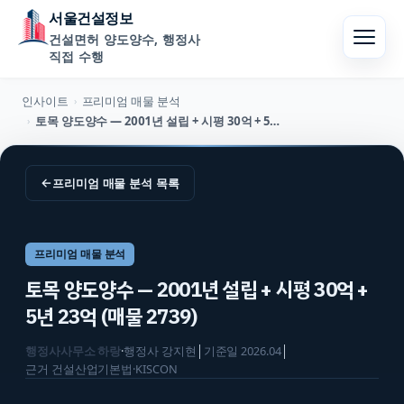
서울건설정보
건설면허 양도양수, 행정사
직접 수행
인사이트
프리미엄 매물 분석
›
토목 양도양수 — 2001년 설립 + 시평 30억 + 5년 23억 (매물 2739)
›
←
프리미엄 매물 분석
목록
프리미엄 매물 분석
토목 양도양수 — 2001년 설립 + 시평 30억 +
5년 23억 (매물 2739)
행정사사무소 하랑
·
행정사
강지현
│
기준일
2026.04
│
근거
건설산업기본법·KISCON