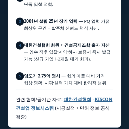
단독 입찰 적합.
2001년 설립 25년 장기 업력
— PQ 업력 가점
3
최상위 구간 + 발주처 신뢰도 핵심 자산.
대한건설협회 회원 + 건설공제조합 출자 자산
4
— 양수 직후 입찰·계약·하자 보증서 즉시 발급
가능 (신규 가입 1-2개월 대기 회피).
양도가 2.75억 명시
— 협의 매물 대비 가격
5
협상 명확. 시평·실적 가치 대비 합리적 범위.
관련 협회/공기관 자료:
대한건설협회
·
KISCON
건설업 정보시스템
(시공실적 + 면허 정보 공식
검증).