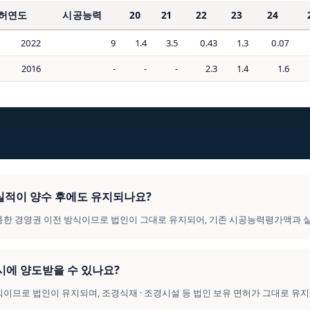
허연도
시공능력
20
21
22
23
24
2022
9
1.4
3.5
0.43
1.3
0.07
2016
-
-
-
2.3
1.4
1.6
의 실적이 양수 후에도 유지되나요?
를 통한 경영권 이전 방식이므로 법인이 그대로 유지되어, 기존 시공능력평가액과 
동시에 양도받을 수 있나요?
 방식이므로 법인이 유지되며, 조경식재 · 조경시설 등 법인 보유 면허가 그대로 유