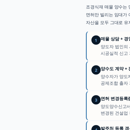
조경식재
매물 양수는 
면허만 빌리는 임대가 
자산을 모두 그대로 유
매물 상담 + 
1
양도자 법인의 
시공실적 신고 
양수도 계약 +
2
양수자가 양도자
공제조합 출자 
면허 변경등록증 
3
양도양수신고서를
변경된 건설업 
발주처 등록 갱
4