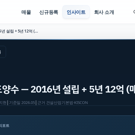
매물
신규등록
인사이트
회사 소개
조경식재 양도양수 — 2016년 설립 + 5년 12억 (매물 2808)
록
수 — 2016년 설립 + 5년 12억 (매
지현
│
기준일
2026.05
│
근거
건설산업기본법·KISCON
 리포트