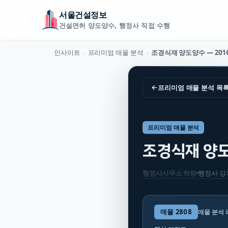
서울건설정보
건설면허 양도양수, 행정사 직접 수행
인사이트
프리미엄 매물 분석
›
›
←
프리미엄 매물 분석
목
프리미엄 매물 분석
조경식재 양도양
행정사사무소 하랑
·
행정사
강
매물
2808
매물 분석