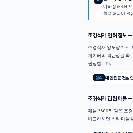
나라장터·LH·
활성화되어 PQ
조경식재
면허 정보 —
조경식재
양도양수 시 
데이터의 객관성을 확보
권장합니다.
대한전문건설
협회
조경식재
관련 매물 —
매물
2808
와 같은
조경
비교하시면 최적 매물을