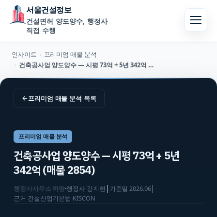
서울건설정보
건설면허 양도양수, 행정사
직접 수행
인사이트
프리미엄 매물 분석
›
건축공사업 양도양수 — 시평 73억 + 5년 342억 (매물 2854)
›
←
프리미엄 매물 분석
목록
프리미엄 매물 분석
건축공사업 양도양수 — 시평 73억 + 5년
342억 (매물 2854)
행정사사무소 하랑
·
행정사
강지현
│
기준일
2026.06
│
근거
건설산업기본법·KISCON