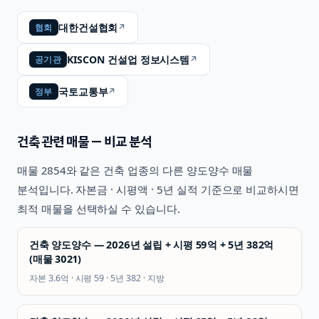
대한건설협회
↗
협회
KISCON 건설업 정보시스템
↗
공기관
국토교통부
↗
정부
건축
관련 매물 — 비교 분석
매물
2854
와 같은
건축
업종의 다른 양도양수 매물
분석입니다. 자본금 · 시평액 · 5년 실적 기준으로 비교하시면
최적 매물을 선택하실 수 있습니다.
건축 양도양수 — 2026년 설립 + 시평 59억 + 5년 382억
(매물 3021)
자본
3.6억
· 시평
59
· 5년
382
·
지방