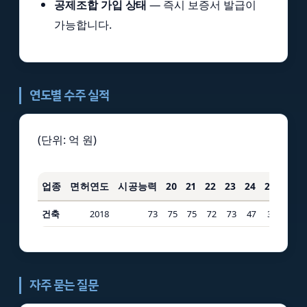
공제조합 가입 상태
— 즉시 보증서 발급이
가능합니다.
연도별 수주 실적
(단위: 억 원)
업종
면허연도
시공능력
20
21
22
23
24
25
3년
건축
2018
73
75
75
72
73
47
31
192
자주 묻는 질문