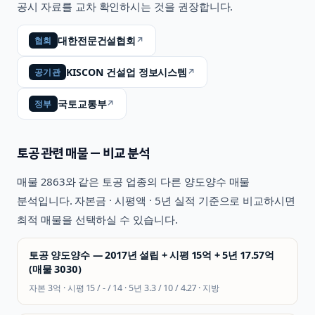
공시 자료를 교차 확인하시는 것을 권장합니다.
대한전문건설협회
↗
협회
KISCON 건설업 정보시스템
↗
공기관
국토교통부
↗
정부
토공
관련 매물 — 비교 분석
매물
2863
와 같은
토공
업종의 다른 양도양수 매물
분석입니다. 자본금 · 시평액 · 5년 실적 기준으로 비교하시면
최적 매물을 선택하실 수 있습니다.
토공 양도양수 — 2017년 설립 + 시평 15억 + 5년 17.57억
(매물 3030)
자본
3억
· 시평
15 / - / 14
· 5년
3.3 / 10 / 4.27
·
지방