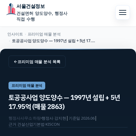
서울건설정보
건설면허 양도양수, 행정사
직접 수행
인사이트
프리미엄 매물 분석
›
토공공사업 양도양수 — 1997년 설립 + 5년 17.95억 (매물 2863)
›
←
프리미엄 매물 분석
목록
프리미엄 매물 분석
토공공사업 양도양수 — 1997년 설립 + 5년
17.95억 (매물 2863)
행정사사무소 하랑
·
행정사
강지현
│
기준일
2026.06
│
근거
건설산업기본법·KISCON