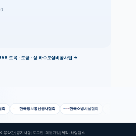
0.
656
토목 · 토공 · 상·하수도설비공사업
→
한국정보통신공사협회
한국소방시설협회
건설공제조합
이용약관
공지사항
로그인
회원가입
제작: 하랑랩스
|
|
|
|
|