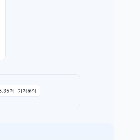
5.35억
·
가격문의