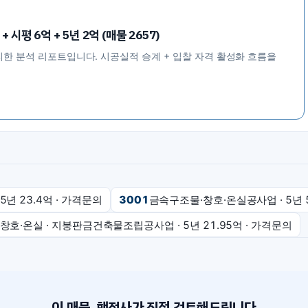
시평 6억 + 5년 2억 (매물 2657)
리한 분석 리포트입니다. 시공실적 승계 + 입찰 자격 활성화 흐름을
 5년
23.4억
·
가격문의
3001
금속구조물·창호·온실공사업
· 5년
·창호·온실 · 지붕판금건축물조립공사업
· 5년
21.95억
·
가격문의
이 매물, 행정사가 직접 검토해드립니다