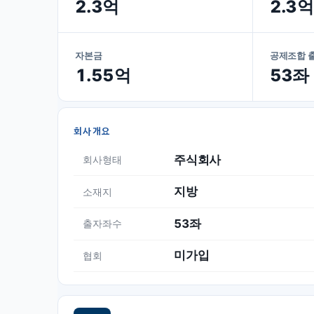
2.3억
2.3억
자본금
공제조합 
1.55억
53좌
회사개요
주식회사
회사형태
지방
소재지
53좌
출자좌수
미가입
협회