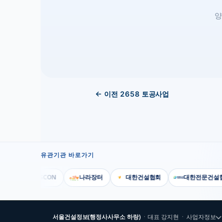
양
← 이전
2658
토공사업
유관기관 바로가기
KISCON
나라장터
대한건설협회
대한전문건설협회
서울건설정보(행정사사무소 하랑)
·
대표
강지현
·
사업자정보