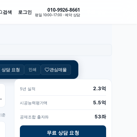
010-9926-8661
검색
로그인
무료 상담
평일 10:00–17:00 · 예약 상담
관심매물
인쇄
상담 요청
2.3억
5년 실적
 53좌 · 1000만
5.5억
시공능력평가액
 기준
53좌
공제조합 출자좌
무료 상담 요청