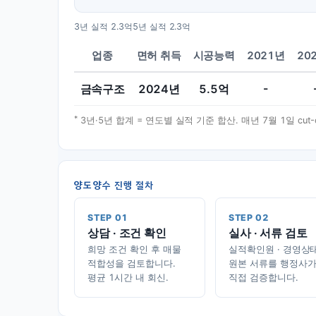
3년 실적
2.3억
5년 실적
2.3억
업종
면허 취득
시공능력
2021년
20
금속구조
2024
년
5.5
억
-
*
3년·5년 합계 = 연도별 실적 기준 합산. 매년 7월 1일 cu
양도양수 진행 절차
STEP 01
STEP 02
상담 · 조건 확인
실사 · 서류 검토
희망 조건 확인 후 매물
실적확인원 · 경영상
적합성을 검토합니다.
원본 서류를 행정사
평균 1시간 내 회신.
직접 검증합니다.