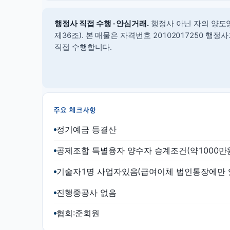
행정사 직접 수행 · 안심거래.
행정사 아닌 자의 양도
제36조).
본 매물은 자격번호 20102017250 행
직접 수행합니다.
주요 체크사항
정기예금 등결산
공제조합 특별융자 양수자 승계조건(약1000만
기술자1명 사업자있음(급여이체 법인통장에만 
진행중공사 없음
협회:준회원