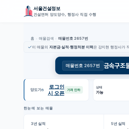
서울건설정보
건설면허 양도양수, 행정사 직접 수행
홈
매물검색
매물번호 2657번
›
›
이 매물의
자본금·실적·행정처분 이력
은 강지현 행정사가 직
금속구조물
매물번호 2657번
로그인
상태
양도가
가격 인하
시 오픈
가능
한눈에 보는 매물
3년 실적
5년 실적