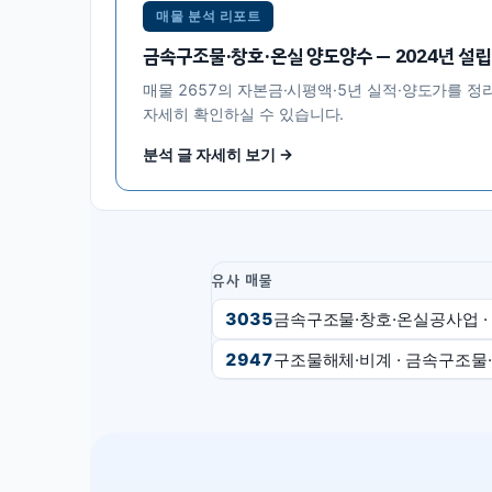
매물 분석 리포트
금속구조물·창호·온실 양도양수 — 2024년 설립 + 
매물
2657
의 자본금·시평액·5년 실적·양도가를 정
자세히 확인하실 수 있습니다.
분석 글 자세히 보기 →
유사 매물
3035
금속구조물·창호·온실공사업
·
2947
구조물해체·비계 · 금속구조물