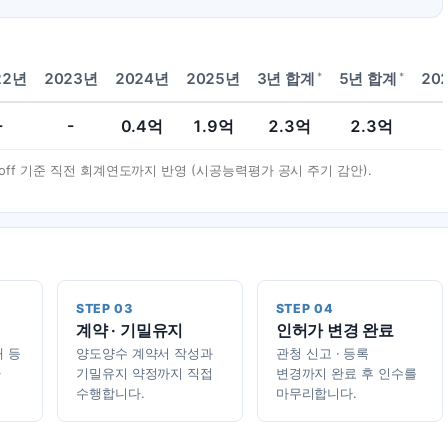
*
*
22년
2023년
2024년
2025년
3년 합계
5년 합계
20
-
-
0.4
억
1.9
억
2.3
억
2.3
억
t-off 기준 직전 회계연도까지 반영 (시공능력평가 공시 주기 감안).
STEP 03
STEP 04
계약 · 기밀유지
인허가 변경 완료
태 등
양도양수 계약서 작성과
관청 신고 · 등록
가
기밀유지 약정까지 직접
변경까지 완료 후 인수를
수행합니다.
마무리합니다.