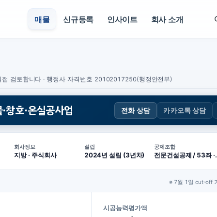
매물
신규등록
인사이트
회사 소개
접 검토합니다 · 행정사 자격번호 20102017250(행정안전부)
·창호·온실공사업
전화 상담
카카오톡 상담
회사정보
설립
공제조합
지방 · 주식회사
2024년 설립 (3년차)
전문건설공제 /
※ 7월 1일 cut-off
시공능력평가액