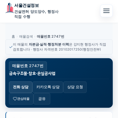
서울건설정보
건설면허 양도양수, 행정사
직접 수행
홈
매물검색
매물번호 2747번
›
›
이 매물의
자본금·실적·행정처분 이력
은 강지현 행정사가 직접
검토합니다 · 행정사 자격번호 20102017250(행정안전부)
매물번호 2747번
금속구조물·창호·온실공사업
전화 상담
카카오톡 상담
상담 요청
공유
관심매물