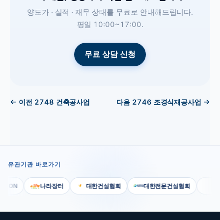
양도가 · 실적 · 재무 상태를 무료로 안내해드립니다.
평일 10:00~17:00.
무료 상담 신청
← 이전
2748
건축공사업
다음
2746
조경식재공사업
→
유관기관 바로가기
SCON
나라장터
대한건설협회
대한전문건설협회
대한