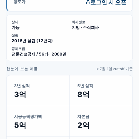
로그인 시 오픈
양도가
상태
회사정보
가능
지방 · 주식회사
설립
2015년 설립 (12년차)
공제조합
전문건설공제 / 56좌 · 2000만
한눈에 보는 매물
※ 7월 1일 cut-off 기준
3년 실적
5년 실적
3억
8억
시공능력평가액
자본금
5억
2억