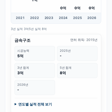
0
억
0
억
0
억
20
21
20
22
20
23
20
24
20
25
20
26
3년 실적
3억
5년 실적
8억
금속구조
면허 취득
:
2015년
시공능력
2025년
5억
-
3년 합계
5년 합계
3억
8억
2026년
-
연도별 실적 전체 보기