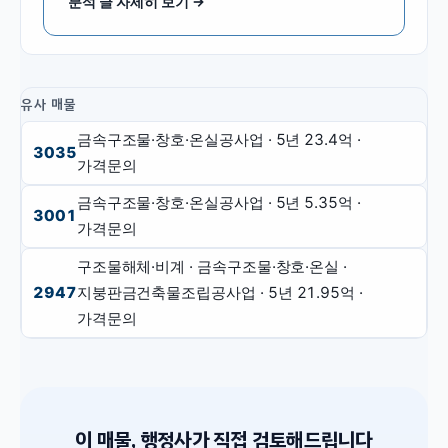
분석 글 자세히 보기 →
유사 매물
금속구조물·창호·온실공사업
· 5년
23.4억
·
3035
가격문의
금속구조물·창호·온실공사업
· 5년
5.35억
·
3001
가격문의
구조물해체·비계 · 금속구조물·창호·온실 ·
2947
지붕판금건축물조립공사업
· 5년
21.95억
·
가격문의
이 매물, 행정사가 직접 검토해드립니다