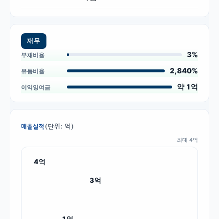
재무
3%
부채비율
2,840%
유동비율
약 1억
이익잉여금
(단위: 억)
매출실적
최대
4
억
4
억
3
억
1
억