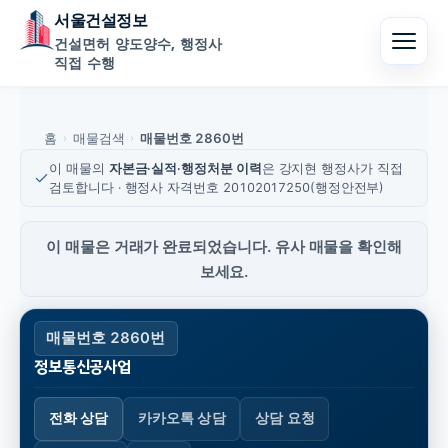
서울건설정보
건설면허 양도양수, 행정사
직접 수행
홈
매물검색
매물번호 2860번
›
›
이 매물의
자본금·실적·행정처분 이력
은 강지현 행정사가 직접
검토합니다 · 행정사 자격번호 20102017250(행정안전부)
이 매물은 거래가 완료되었습니다. 유사 매물을 확인해
보세요.
매물번호 2860번
정보통신공사업
전화 상담
카카오톡 상담
상담 요청