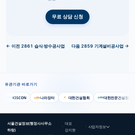
무료 상담 신청
← 이전
2861
습식·방수공사업
다음
2859
기계설비공사업
→
유관기관 바로가기
KISCON
나라장터
대한건설협회
대한전문건설협회
서울건설정보(행정사사무소
대표
·
·
사업자정보
하랑)
강지현