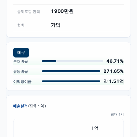
1900만원
공제조합 잔액
가입
협회
재무
46.71%
부채비율
271.65%
유동비율
약 1.51억
이익잉여금
(단위: 억)
매출실적
최대
1
억
1
억