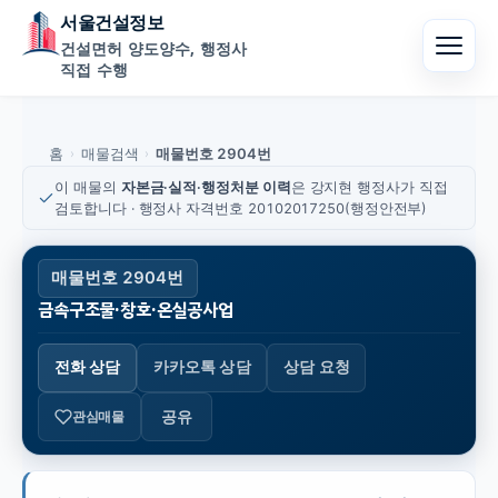
서울건설정보
건설면허 양도양수, 행정사
직접 수행
홈
매물검색
매물번호 2904번
›
›
이 매물의
자본금·실적·행정처분 이력
은 강지현 행정사가 직접
검토합니다 · 행정사 자격번호 20102017250(행정안전부)
매물번호 2904번
금속구조물·창호·온실공사업
전화 상담
카카오톡 상담
상담 요청
공유
관심매물