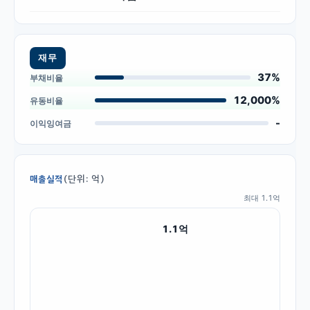
재무
37%
부채비율
12,000%
유동비율
-
이익잉여금
(단위: 억)
매출실적
최대
1.1
억
1.1
억