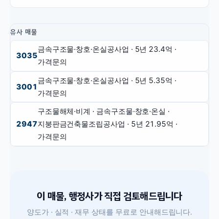
유사 매물
금속구조물·창호·온실공사업
· 5년
23.4억
·
3035
가격문의
금속구조물·창호·온실공사업
· 5년
5.35억
·
3001
가격문의
구조물해체·비계 · 금속구조물·창호·온실 ·
2947
지붕판금건축물조립공사업
· 5년
21.95억
·
가격문의
이 매물, 행정사가 직접 검토해드립니다
양도가 · 실적 · 재무 상태를 무료로 안내해드립니다.