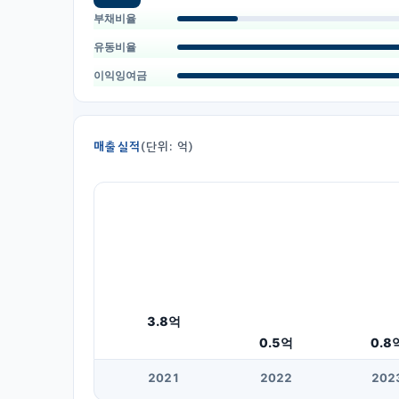
부채비율
유동비율
이익잉여금
매출실적
(단위: 억)
3.8
억
0.5
억
0.8
20
21
20
22
20
2