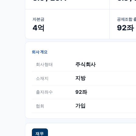
자본금
공제조합 
4억
92좌
회사개요
주식회사
회사형태
지방
소재지
92좌
출자좌수
가입
협회
재무