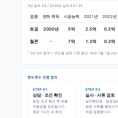
3년 실적
3.6 / 23.4
5년 실적
6.3 / 25
업종
면허 취득
시공능력
2021년
2022년
토공
2000
년
5
억
2.5
억
0.2
억
철콘
-
7
억
1.3
억
0.3
억
*
3년·5년 합계 = 연도별 실적 기준 합산. 매년 7월 1일 cu
양도양수 진행 절차
STEP 01
STEP 02
상담 · 조건 확인
실사 · 서류 검토
희망 조건 확인 후 매물
실적확인원 · 경영상
적합성을 검토합니다.
원본 서류를 행정사
평균 1시간 내 회신.
직접 검증합니다.