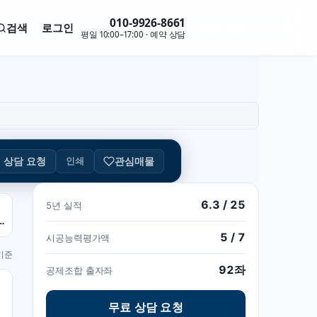
010-9926-8661
검색
로그인
무료 상담
평일 10:00–17:00 · 예약 상담
관심매물
인쇄
상담 요청
6.3 / 25
5년 실적
 92좌 · 3800만
5 / 7
시공능력평가액
 기준
92좌
공제조합 출자좌
무료 상담 요청