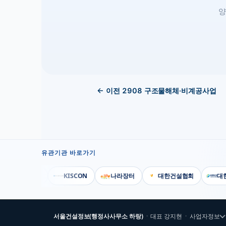
양
← 이전
2908
구조물해체·비계공사업
유관기관 바로가기
행정안전부
KISCON
나라장터
대한건설협회
대한전
서울건설정보(행정사사무소 하랑)
·
대표
강지현
·
사업자정보