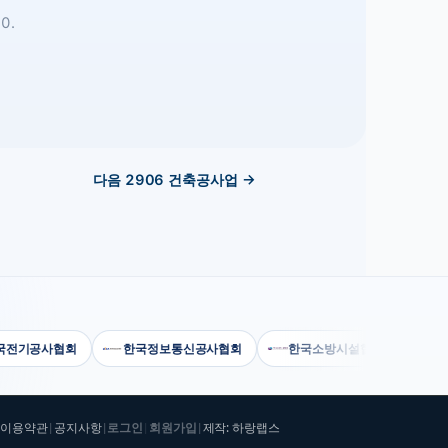
0.
다음
2906
건축공사업
→
기공사협회
한국정보통신공사협회
한국소방시설협회
건설공
이용약관
공지사항
로그인
회원가입
제작: 하랑랩스
|
|
|
|
|