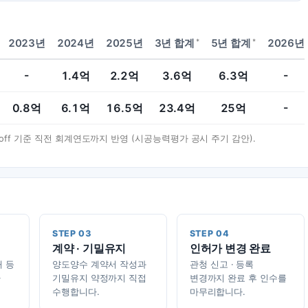
*
*
2023년
2024년
2025년
3년 합계
5년 합계
2026년
-
1.4
억
2.2
억
3.6
억
6.3
억
-
0.8
억
6.1
억
16.5
억
23.4
억
25
억
-
t-off 기준 직전 회계연도까지 반영 (시공능력평가 공시 주기 감안).
STEP 03
STEP 04
계약 · 기밀유지
인허가 변경 완료
태 등
양도양수 계약서 작성과
관청 신고 · 등록
가
기밀유지 약정까지 직접
변경까지 완료 후 인수를
수행합니다.
마무리합니다.