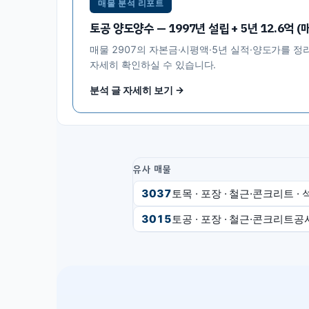
매물 분석 리포트
토공 양도양수 — 1997년 설립 + 5년 12.6억 (매
매물
2907
의 자본금·시평액·5년 실적·양도가를 정
자세히 확인하실 수 있습니다.
분석 글 자세히 보기 →
유사 매물
3037
토목 · 포장 · 철근·콘크리트 ·
3015
토공 · 포장 · 철근·콘크리트