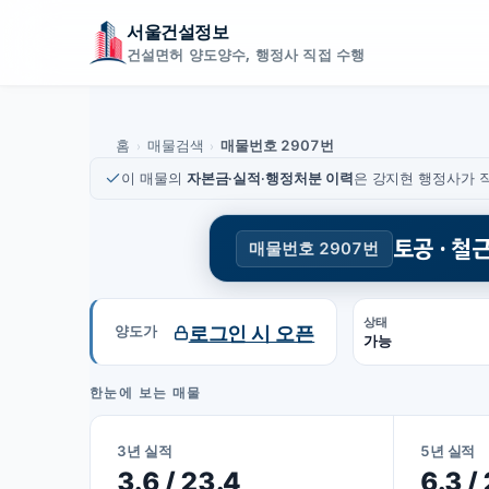
서울건설정보
건설면허 양도양수, 행정사 직접 수행
홈
매물검색
매물번호 2907번
›
›
이 매물의
자본금·실적·행정처분 이력
은 강지현 행정사가 직
토공 · 
매물번호 2907번
상태
로그인 시 오픈
양도가
가능
한눈에 보는 매물
3년 실적
5년 실적
3.6 / 23.4
6.3 /