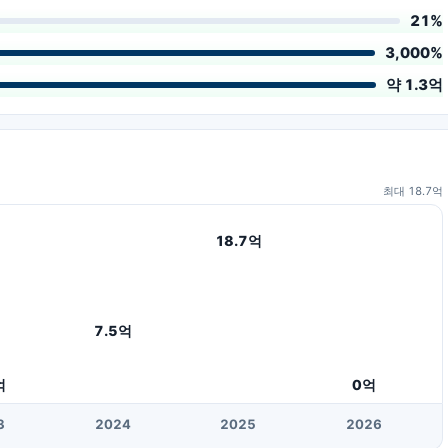
21%
3,000%
약 1.3억
최대
18.7
억
18.7
억
7.5
억
억
0
억
3
20
24
20
25
20
26