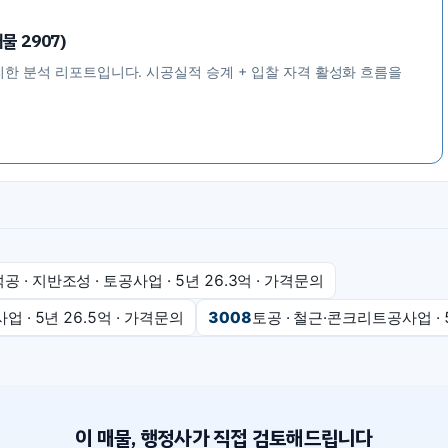
물 2907)
리한 분석 리포트입니다. 시공실적 승계 + 입찰 자격 활성화 흐름을
 석공 · 지반조성 · 토공사업
· 5년
26.3억
·
가격문의
공사업
· 5년
26.5억
·
가격문의
3008
토공 · 철근·콘크리트공사업
·
이 매물, 행정사가 직접 검토해드립니다