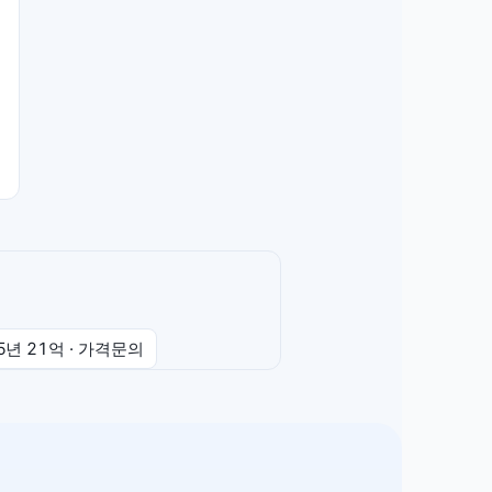
 5년
21억
·
가격문의