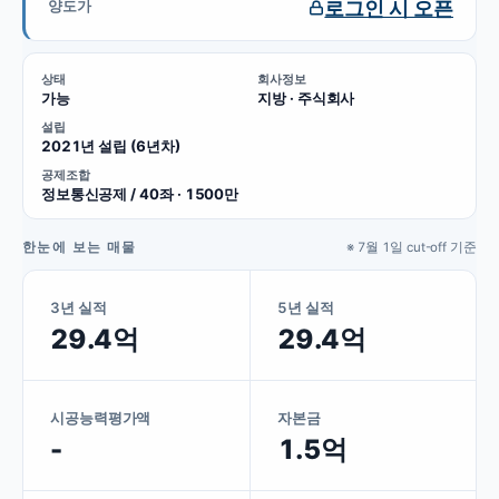
로그인 시 오픈
양도가
상태
회사정보
가능
지방 · 주식회사
설립
2021년 설립 (6년차)
공제조합
정보통신공제 / 40좌 · 1500만
한눈에 보는 매물
※ 7월 1일 cut-off 기준
3년 실적
5년 실적
29.4억
29.4억
시공능력평가액
자본금
-
1.5억