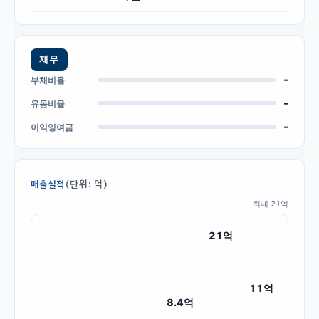
재무
-
부채비율
-
유동비율
-
이익잉여금
(단위: 억)
매출실적
최대
21
억
21
억
11
억
8.4
억