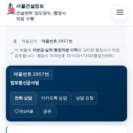
서울건설정보
건설면허 양도양수, 행정사
직접 수행
홈
매물검색
매물번호 2957번
›
›
이 매물의
자본금·실적·행정처분 이력
은 강지현 행정사가 직접
검토합니다 · 행정사 자격번호 20102017250(행정안전부)
매물번호 2957번
정보통신공사업
전화 상담
카카오톡 상담
상담 요청
공유
관심매물