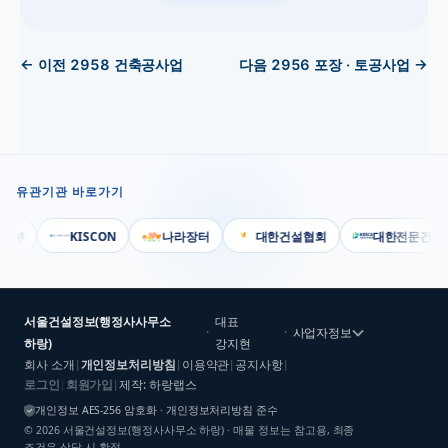
← 이전
2958
건축공사업
다음
2956
포장 · 토공사업
→
유관기관 바로가기
부
KISCON
나라장터
대한건설협회
대한전문건설협
서울건설정보(행정사사무소
대표
·
·
사업자정보
하랑)
강지현
회사 소개
개인정보처리방침
이용약관
공지사항
|
|
|
|
로그인
회원가입
제작: 하랑랩스
|
|
개인정보 AES-256 암호화 · 개인정보처리방침 준수
©
2026
서울건설정보(행정사사무소 하랑)
· 매물 정보는 참고용, 최종
조건은 상담 시 확정