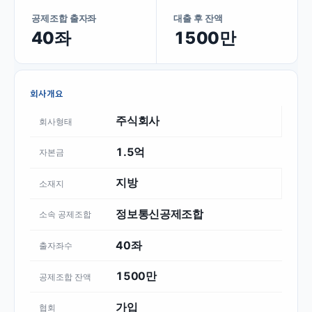
공제조합 출자좌
대출 후 잔액
40좌
1500만
회사개요
주식회사
회사형태
1.5억
자본금
지방
소재지
정보통신공제조합
소속 공제조합
40좌
출자좌수
1500만
공제조합 잔액
가입
협회