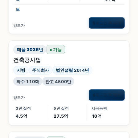
토
로그인 후 공개
🔒
양도가
매물
3036
번
가능
건축공사업
지방
주식회사
법인설립 2014년
좌수 110좌
잔고 4500만
로그인 후 공개
🔒
양도가
3년 실적
5년 실적
시공능력
4.5억
27.5억
10억