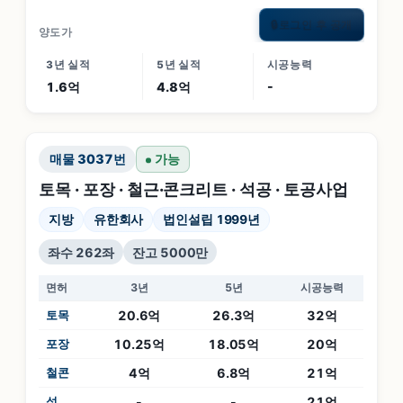
로그인 후 공개
🔒
양도가
3년 실적
5년 실적
시공능력
1.6억
4.8억
-
매물
3037
번
가능
토목 · 포장 · 철근·콘크리트 · 석공 · 토공사업
지방
유한회사
법인설립 1999년
좌수 262좌
잔고 5000만
면허
3년
5년
시공능력
토목
20.6억
26.3억
32억
포장
10.25억
18.05억
20억
철콘
4억
6.8억
21억
석
-
-
21억