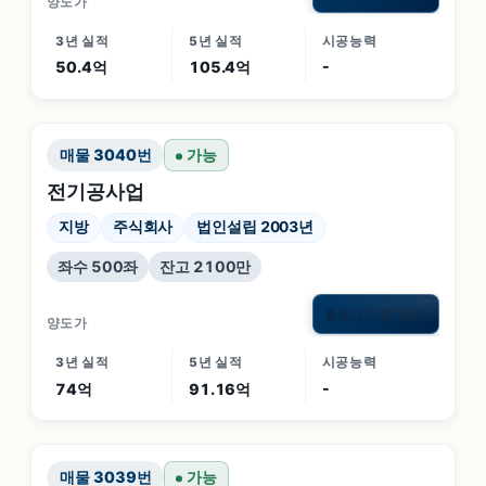
양도가
3년 실적
5년 실적
시공능력
50.4억
105.4억
-
매물
3040
번
가능
전기공사업
지방
주식회사
법인설립 2003년
좌수 500좌
잔고 2100만
로그인 후 공개
🔒
양도가
3년 실적
5년 실적
시공능력
74억
91.16억
-
매물
3039
번
가능