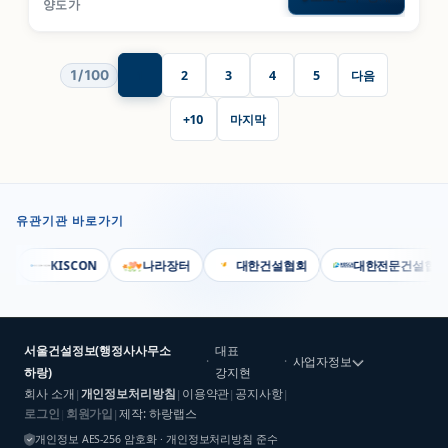
양도가
1
/
100
1
2
3
4
5
다음
+10
마지막
유관기관 바로가기
KISCON
나라장터
대한건설협회
대한전문건설협회
서울건설정보(행정사사무소
대표
·
·
사업자정보
하랑)
강지현
회사 소개
개인정보처리방침
이용약관
공지사항
|
|
|
|
로그인
회원가입
제작: 하랑랩스
|
|
개인정보 AES-256 암호화 · 개인정보처리방침 준수