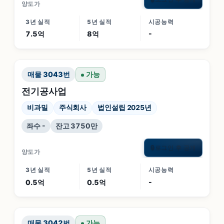
양도가
3년 실적
5년 실적
시공능력
7.5억
8억
-
매물
3043
번
가능
전기공사업
비과밀
주식회사
법인설립 2025년
좌수 -
잔고 3750만
로그인 후 공개
🔒
양도가
3년 실적
5년 실적
시공능력
0.5억
0.5억
-
매물
3042
번
가능