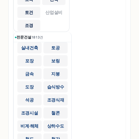
토건
산업설비
조경
전문건설
1813
건
실내건축
토공
포장
보링
금속
지붕
도장
습식방수
석공
조경식재
조경시설
철콘
비계·해체
상하수도