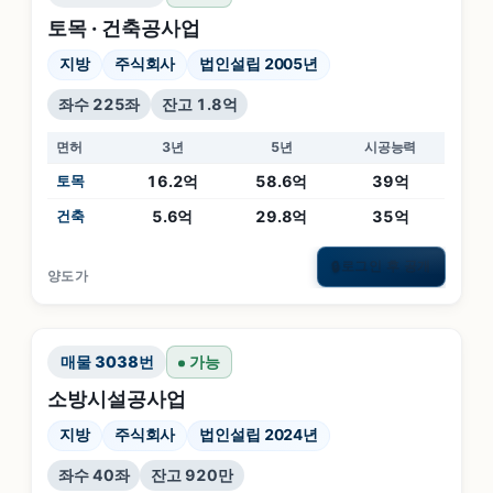
토목 · 건축공사업
지방
주식회사
법인설립 2005년
좌수 225좌
잔고 1.8억
면허
3년
5년
시공능력
토목
16.2억
58.6억
39억
건축
5.6억
29.8억
35억
로그인 후 공개
🔒
양도가
매물
3038
번
가능
소방시설공사업
지방
주식회사
법인설립 2024년
좌수 40좌
잔고 920만