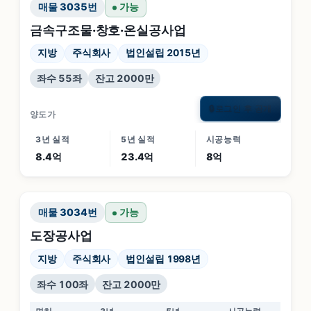
매물
3035
번
가능
금속구조물·창호·온실공사업
지방
주식회사
법인설립 2015년
좌수 55좌
잔고 2000만
로그인 후 공개
🔒
양도가
3년 실적
5년 실적
시공능력
8.4억
23.4억
8억
매물
3034
번
가능
도장공사업
지방
주식회사
법인설립 1998년
좌수 100좌
잔고 2000만