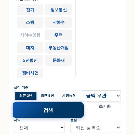
전기
정보통신
소방
지하수
지하수영향
주택
대지
부동산개발
5년법인
문화재
정비사업
실적 기준
최근 3년
최근 5년
시공능력
초기화
검색
지역
정렬