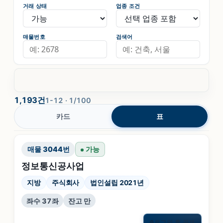
거래 상태
업종 조건
매물번호
검색어
1,193건
1-12 · 1/100
카드
표
매물
3044
번
가능
정보통신공사업
지방
주식회사
법인설립 2021년
좌수 37좌
잔고 만
로그인 후 공개
🔒