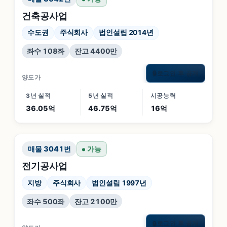
건축공사업
수도권
주식회사
법인설립 2014년
좌수 108좌
잔고 4400만
로그인 후 공개
🔒
양도가
3년 실적
5년 실적
시공능력
36.05억
46.75억
16억
매물
3041
번
가능
전기공사업
지방
주식회사
법인설립 1997년
좌수 500좌
잔고 2100만
로그인 후 공개
🔒