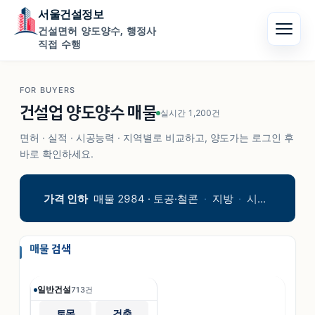
서울건설정보
건설면허 양도양수, 행정사
직접 수행
FOR BUYERS
건설업 양도양수 매물
실시간
1,200
건
면허 · 실적 · 시공능력 · 지역별로 비교하고, 양도가는 로그인 후
바로 확인하세요.
가격 인하
매물
2984
·
토공·철콘
·
지방
·
시평
8.5
억
·
매물 검색
일반건설
713
건
토목
건축