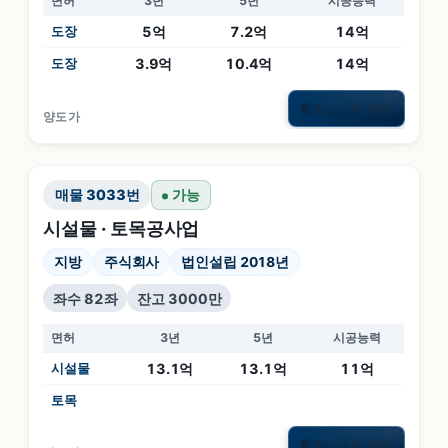
면허
3년
5년
시공능력
도장
5억
7.2억
14억
도장
3.9억
10.4억
14억
로그인 후 공개
🔒
양도가
매물
3033
번
가능
시설물 · 토목공사업
지방
주식회사
법인설립 2018년
좌수 82좌
잔고 3000만
면허
3년
5년
시공능력
시설물
13.1억
13.1억
11억
토목
로그인 후 공개
🔒