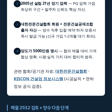
2005년 설립 21년 장기 업력
— PQ 업력 가점
2
최상위 구간 + 발주처 신뢰도 핵심 자산.
대한전문건설협회 회원 + 전문건설공제조합
3
출자 자산
— 양수 직후 입찰·계약·하자 보증서
즉시 발급 가능 (신규 가입 1-2개월 대기 회피).
양도가 5000만원 명시
— 협의 매물 대비 가격
4
협상 명확. 시평·실적 가치 대비 합리적 범위.
관련 협회/공기관 자료:
대한전문건설협회
·
KISCON 건설업 정보시스템
(시공실적 + 면허
정보 공식 검증).
매물 2512 검토 + 양수 다음 단계