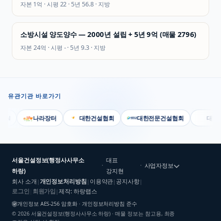
자본
1억
· 시평
22
· 5년
56.8
·
지방
소방시설 양도양수 — 2000년 설립 + 5년 9억 (매물 2796)
자본
24억
· 시평
-
· 5년
9.3
·
지방
유관기관 바로가기
나라장터
대한건설협회
대한전문건설협회
대한기계
서울건설정보(행정사사무소
대표
·
·
사업자정보
하랑)
강지현
회사 소개
개인정보처리방침
이용약관
공지사항
|
|
|
|
로그인
회원가입
제작: 하랑랩스
|
|
개인정보 AES-256 암호화 · 개인정보처리방침 준수
©
2026
서울건설정보(행정사사무소 하랑)
· 매물 정보는 참고용, 최종