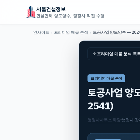
서울건설정보
건설면허 양도양수, 행정사 직접 수행
인사이트
프리미엄 매물 분석
›
›
←
프리미엄 매물 분석
목
프리미엄 매물 분석
토공사업 양도양
2541)
행정사사무소 하랑
·
행정사
강