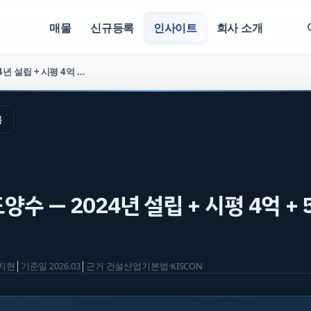
매물
신규등록
인사이트
회사 소개
토공사업 양도양수 — 2024년 설립 + 시평 4억 + 5년 2억 (매물 2541)
록
수 — 2024년 설립 + 시평 4억 + 
지현
│
기준일
2026.03
│
근거
건설산업기본법·KISCON