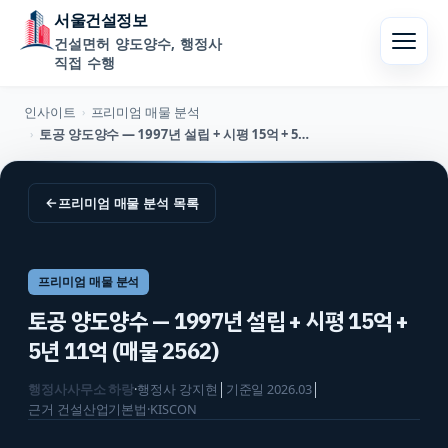
서울건설정보
건설면허 양도양수, 행정사
직접 수행
인사이트
프리미엄 매물 분석
›
토공 양도양수 — 1997년 설립 + 시평 15억 + 5년 11억 (매물 2562)
›
←
프리미엄 매물 분석
목록
프리미엄 매물 분석
토공 양도양수 — 1997년 설립 + 시평 15억 +
5년 11억 (매물 2562)
행정사사무소 하랑
·
행정사
강지현
│
기준일
2026.03
│
근거
건설산업기본법·KISCON