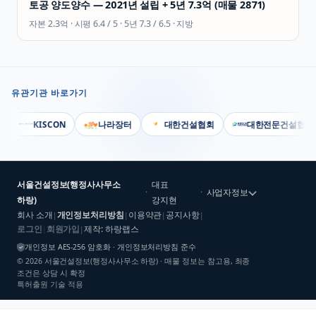
토공 양도양수 — 2021년 설립 + 5년 7.3억 (매물 2871)
자본
2.3억
· 시평
6.4 / 5
· 5년
7.3 / 6.5
·
지방
유관기관 바로가기
KISCON
나라장터
대한건설협회
대한전문건설협회
서울건설정보(행정사사무소
대표
·
·
사업자정보
하랑)
강지현
회사 소개
개인정보처리방침
이용약관
공지사항
|
|
|
|
로그인
회원가입
제작: 하랑랩스
|
|
개인정보 AES-256 암호화 · 개인정보처리방침 준수
©
2026
서울건설정보(행정사사무소 하랑)
· 매물 정보는 참고용, 최종
조건은 상담 시 확정
특허출원 기술 적용