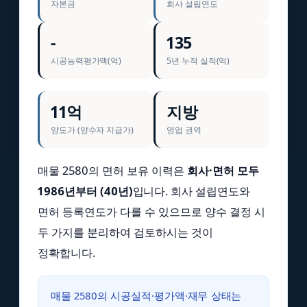
자본금
회사 설립연도
-
135
시공능력평가액(억)
5년 누적 실적(억)
11억
지방
양도가 (양수자 지급가)
영업 권역
매물 2580의 면허 보유 이력은
회사·면허 모두
1986년부터 (40년)
입니다. 회사 설립연도와
면허 등록연도가 다를 수 있으므로 양수 결정 시
두 가지를 분리하여 검토하시는 것이
정확합니다.
매물 2580의 시공실적·평가액·재무 상태는