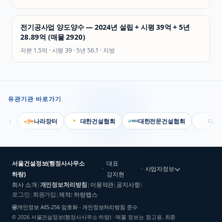
전기공사업 양도양수 — 2024년 설립 + 시평 39억 + 5년
28.89억 (매물 2920)
자본
1.5억
· 시평
39
· 5년
56.1
·
지방
유관기관 바로가기
N
나라장터
대한건설협회
대한전문건설협회
대한기계
서울건설정보(행정사사무소
대표
·
·
사업자정보
하랑)
강지현
회사 소개
개인정보처리방침
이용약관
공지사항
|
|
|
|
로그인
회원가입
제작: 하랑랩스
|
|
개인정보 AES-256 암호화 · 개인정보처리방침 준수
©
2026
서울건설정보(행정사사무소 하랑)
· 매물 정보는 참고용, 최종