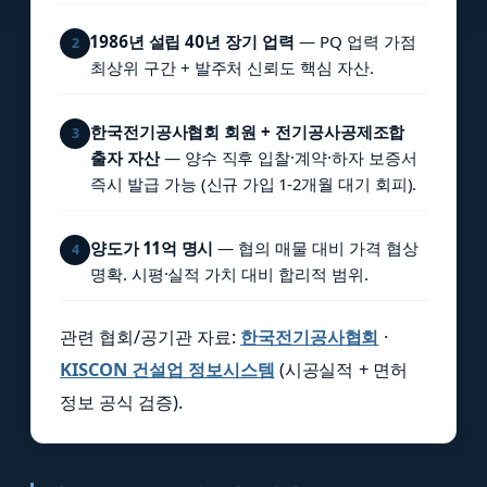
1986년 설립 40년 장기 업력
— PQ 업력 가점
2
최상위 구간 + 발주처 신뢰도 핵심 자산.
한국전기공사협회 회원 + 전기공사공제조합
3
출자 자산
— 양수 직후 입찰·계약·하자 보증서
즉시 발급 가능 (신규 가입 1-2개월 대기 회피).
양도가 11억 명시
— 협의 매물 대비 가격 협상
4
명확. 시평·실적 가치 대비 합리적 범위.
관련 협회/공기관 자료:
한국전기공사협회
·
KISCON 건설업 정보시스템
(시공실적 + 면허
정보 공식 검증).