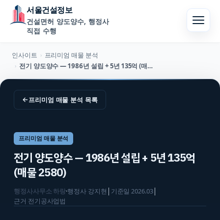
서울건설정보
건설면허 양도양수, 행정사
직접 수행
인사이트
프리미엄 매물 분석
›
전기 양도양수 — 1986년 설립 + 5년 135억 (매물 2580)
›
←
프리미엄 매물 분석
목록
프리미엄 매물 분석
전기 양도양수 — 1986년 설립 + 5년 135억
(매물 2580)
행정사사무소 하랑
·
행정사
강지현
│
기준일
2026.03
│
근거
전기공사업법