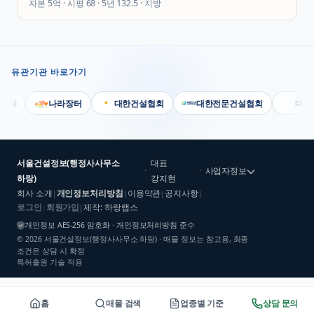
자본
5억
· 시평
68
· 5년
132.5
·
지방
유관기관 바로가기
N
나라장터
대한건설협회
대한전문건설협회
대한기
서울건설정보(행정사사무소
대표
·
·
사업자정보
하랑)
강지현
회사 소개
개인정보처리방침
이용약관
공지사항
|
|
|
|
로그인
회원가입
제작: 하랑랩스
|
|
개인정보 AES-256 암호화 · 개인정보처리방침 준수
©
2026
서울건설정보(행정사사무소 하랑)
· 매물 정보는 참고용, 최종
조건은 상담 시 확정
특허출원 기술 적용
홈
매물 검색
업종별 기준
상담 문의