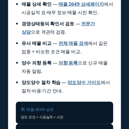
매물 상세 확인
—
매물 2649 상세페이지
에서
시공실적 표·재무 정보·매물 사진 확인.
경영상태등의 확인서 검토
—
전문가
상담
으로 객관적 검증.
유사 매물 비교
—
전체 매물 검색
에서 같은
업종 + 비슷한 조건 매물 비교.
양수 의향 등록
—
의향 등록
으로 신규 매물
자동 알림.
양도양수 절차 학습
—
양도양수 가이드
에서
절차·비용·기간 안내.
🏗️ 매물 2649 상세
양도 조건 + 시공실적 + 사진