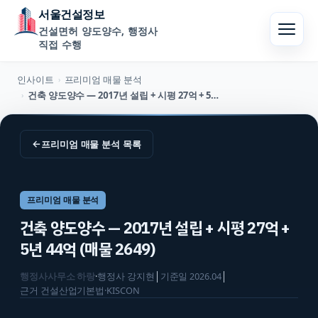
서울건설정보
건설면허 양도양수, 행정사
직접 수행
인사이트
프리미엄 매물 분석
›
건축 양도양수 — 2017년 설립 + 시평 27억 + 5년 44억 (매물 2649)
›
←
프리미엄 매물 분석
목록
프리미엄 매물 분석
건축 양도양수 — 2017년 설립 + 시평 27억 +
5년 44억 (매물 2649)
행정사사무소 하랑
·
행정사
강지현
│
기준일
2026.04
│
근거
건설산업기본법·KISCON