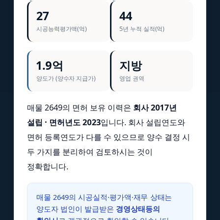
27
44
시공능력평가액(억)
5년 누적 실적(억)
1.9억
지방
양도가 (양수자 지급가)
영업 권역
매물 2649의 면허 보유 이력은
회사 2017년
설립 · 면허년도 2023
입니다. 회사 설립연도와
면허 등록연도가 다를 수 있으므로 양수 결정 시
두 가지를 분리하여 검토하시는 것이
정확합니다.
매물 2649의 시공실적·평가액·재무 상태는
양도자 법인이 발급받은
경영상태등의